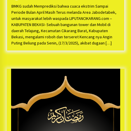
Bayu Nugraha, S.H, Ucapkan Terimakasih Atas
Support Camat Kedungwaringin Memberikan
BMKG sudah Memprediksi bahwa cuaca ekstrim Sampai
Logistik Ke Posko Jurpala Kosmi
1 tahun ago
Periode Bulan April Masih Terus melanda Area Jabodetabek,
untuk masyarakat lebih waspada LIPUTANCIKARANG.com –
Ucapan Terimakasih Ketua Umum Jurpala
KABUPATEN BEKASI- Sebuah bangunan tower dan Mobil di
Indonesia dan KOSMI Indonesia Atas Respon
daerah Telajung, Kecamatan Cikarang Barat, Kabupaten
Cepat Polres Metro Bekasi dan Polsek Cikarang
Bekasi, mengalami roboh dan terseret Kencang nya Angin
Timur yang Tangkap Oknum Ormas Terkait
1 tahun ago
Puting Beliung pada Senin, (17/3/2025), akibat dugaan […]
Pengusiran Pendirian Posko
Kodim 0509 Kabupaten Bekasi Terima 20
Perahu Bantuan Dari Panglima TNI
1 tahun ago
Jelang Ramadhan, Kecamatan Cikarang Pusat
Gelar STQ ke-VII
1 tahun ago