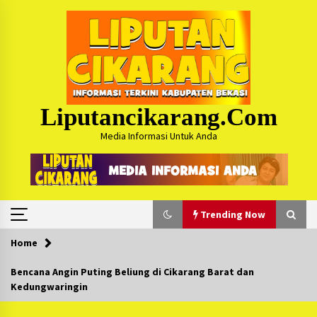
Skip
to
content
Liputancikarang.com
Media Informasi Untuk Anda
Trending Now
Home
Trending Now
Bencana Angin Puting Beliung di Cikarang Barat dan
Kedungwaringin
Posko Mudik Kosmi Jurpala 2026 Hadirkan
Pelayanan Penuh bagi Pemudik : Sudah Tahun
Ke-4 Berjalan Sukses