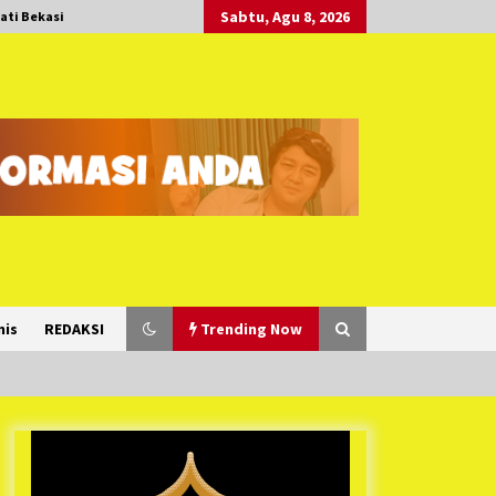
Sabtu, Agu 8, 2026
ati Bekasi
nis
REDAKSI
Trending Now
Duh Kacau Banget, Karena Kecewa
Tak Dapat Fasilitas yang Sesuai,
Para Peserta Retret Aparatur Desa