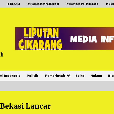
# BEKASI
# Polres Metro Bekasi
# Kombes Pol Mustofa
# Bup
m
mi Indonesia
Politik
Pemerintah
Sains
Hukum
Bis
Bekasi Lancar
PNM Hadir dalam Setiap Langkah
Dikha, Penari Aura Farming yang
Viral Ternyata Anak Nasabah PNM