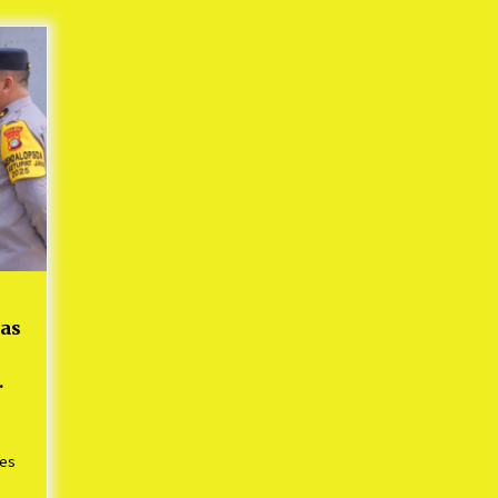
Mekaar
1 tahun ago
i
PNM Berangkatkan Ratusan Peserta
: Mudik Aman Sampai Tujuan BUMN
2025
1 tahun ago
Kodim 0509 Kabupaten Bekasi
Terima 20 Perahu Bantuan Dari
es
Panglima TNI
1 tahun ago
s
ko
tas
res