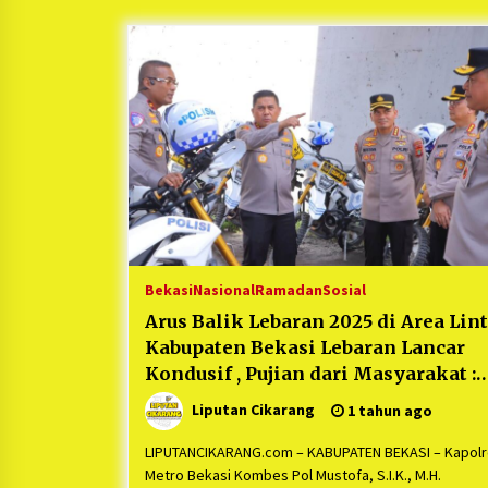
Berjalan Sukses
5 bulan ago
Kartini Penggerak Lingkungan dar
Sampah Bukit Berlian
1 tahun ago
Ucapan Terimakasih Ketua Umum
Jurpala Indonesia dan KOSMI
Indonesia Atas Respon Cepat Polr
Metro Bekasi dan Polsek Cikarang
1 tahun ago
Timur yang Tangkap Oknum Orma
Terkait Pengusiran Pendirian Pos
Bekasi
Nasional
Ramadan
Sosial
Arus Balik Lebaran 2025 di Area Lin
Kabupaten Bekasi Lebaran Lancar
Kondusif , Pujian dari Masyarakat :
“Polisi tahun ini Sukses dan sangat
Liputan Cikarang
1 tahun ago
Berperan”
LIPUTANCIKARANG.com – KABUPATEN BEKASI – Kapol
Metro Bekasi Kombes Pol Mustofa, S.I.K., M.H.