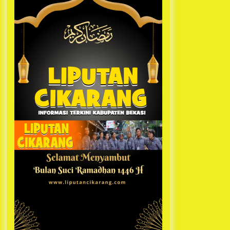
Kabupaten Bekasi Pulang duluan
1 tahun ago
Sebelum Waktunya
Ketua Umum Jurpala KOSMI
Indonesia Gilang Bayu Nugraha,
S.H, Ucapkan Terimakasih Atas
Support Camat Kedungwaringin
1 tahun ago
Memberikan Logistik Ke Posko
Jurpala Kosmi
Jelang Ramadhan, Kecamatan
Cikarang Pusat Gelar STQ ke-VII
1 tahun ago