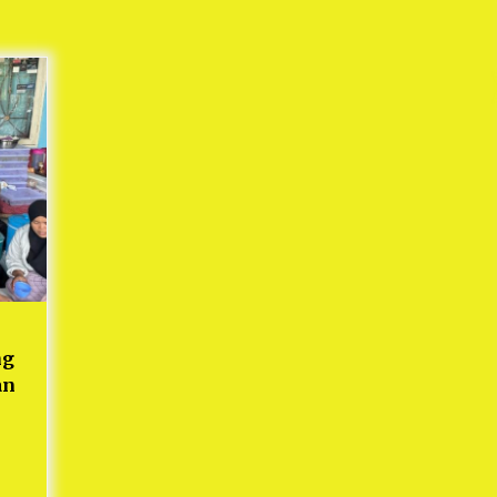
Mekaar
1 tahun ago
i
PNM Berangkatkan Ratusan Peserta
: Mudik Aman Sampai Tujuan BUMN
2025
1 tahun ago
Kodim 0509 Kabupaten Bekasi
Terima 20 Perahu Bantuan Dari
es
Panglima TNI
1 tahun ago
s
ko
ng
an