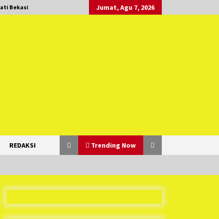
Jumat, Agu 7, 2026
ati Bekasi
REDAKSI
Trending Now
Duh Kacau Banget, Karena Kecewa
Tak Dapat Fasilitas yang Sesuai,
Para Peserta Retret Aparatur Desa