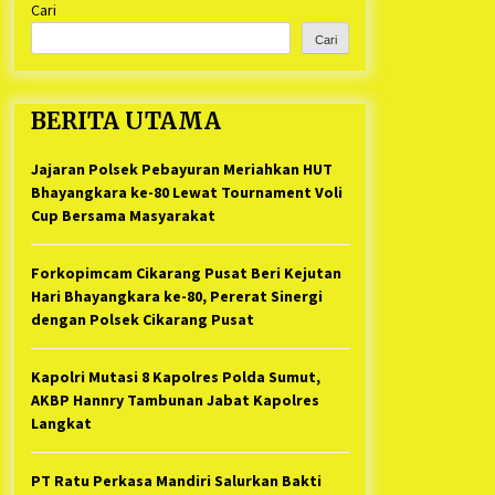
Cari
Kabupaten Bekasi Pulang duluan
1 tahun ago
Sebelum Waktunya
Cari
Ketua Umum Jurpala KOSMI
Indonesia Gilang Bayu Nugraha,
S.H, Ucapkan Terimakasih Atas
BERITA UTAMA
Support Camat Kedungwaringin
1 tahun ago
Memberikan Logistik Ke Posko
Jurpala Kosmi
Jajaran Polsek Pebayuran Meriahkan HUT
Jelang Ramadhan, Kecamatan
Cikarang Pusat Gelar STQ ke-VII
Bhayangkara ke-80 Lewat Tournament Voli
1 tahun ago
Cup Bersama Masyarakat
Forkopimcam Cikarang Pusat Beri Kejutan
Hari Bhayangkara ke-80, Pererat Sinergi
dengan Polsek Cikarang Pusat
Kapolri Mutasi 8 Kapolres Polda Sumut,
AKBP Hannry Tambunan Jabat Kapolres
Langkat
PT Ratu Perkasa Mandiri Salurkan Bakti