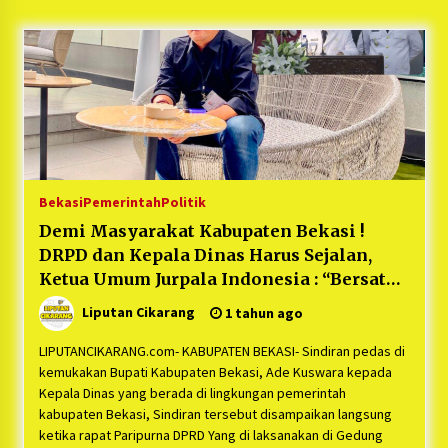
5 bulan ago
PNM Hadir dalam Setiap Langkah Dikha, Penari
Aura Farming yang Viral Ternyata Anak
Nasabah PNM Mekaar
1 tahun ago
Duh Kacau Banget, Karena Kecewa Tak Dapat
Fasilitas yang Sesuai, Para Peserta Retret
Aparatur Desa Kabupaten Bekasi Pulang duluan
Bekasi
Pemerintah
Politik
Sebelum Waktunya
1 tahun ago
Demi Masyarakat Kabupaten Bekasi !
DRPD dan Kepala Dinas Harus Sejalan,
Kartini Penggerak Lingkungan dari Sampah
Bukit Berlian
Ketua Umum Jurpala Indonesia : “Bersatu,
1 tahun ago
Demi Pembangunan Lebih baik di
Liputan Cikarang
1 tahun ago
Kabupaten Bekasi”
PNM Berangkatkan Ratusan Peserta : Mudik
LIPUTANCIKARANG.com- KABUPATEN BEKASI- Sindiran pedas di
Aman Sampai Tujuan BUMN 2025
kemukakan Bupati Kabupaten Bekasi, Ade Kuswara kepada
1 tahun ago
Kepala Dinas yang berada di lingkungan pemerintah
kabupaten Bekasi, Sindiran tersebut disampaikan langsung
ketika rapat Paripurna DPRD Yang di laksanakan di Gedung
Ketua Umum Jurpala KOSMI Indonesia Gilang