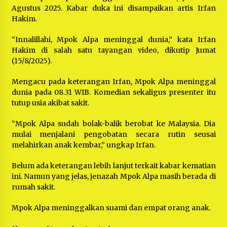
Bayu Nugraha, S.H, Ucapkan Terimakasih Atas
Agustus 2025. Kabar duka ini disampaikan artis Irfan
Support Camat Kedungwaringin Memberikan
Logistik Ke Posko Jurpala Kosmi
Hakim.
1 tahun ago
“Innalillahi, Mpok Alpa meninggal dunia,” kata Irfan
Ucapan Terimakasih Ketua Umum Jurpala
Hakim di salah satu tayangan video, dikutip Jumat
Indonesia dan KOSMI Indonesia Atas Respon
Cepat Polres Metro Bekasi dan Polsek Cikarang
(15/8/2025).
Timur yang Tangkap Oknum Ormas Terkait
1 tahun ago
Pengusiran Pendirian Posko
Mengacu pada keterangan Irfan, Mpok Alpa meninggal
Kodim 0509 Kabupaten Bekasi Terima 20
dunia pada 08.31 WIB. Komedian sekaligus presenter itu
Perahu Bantuan Dari Panglima TNI
tutup usia akibat sakit.
1 tahun ago
“Mpok Alpa sudah bolak-balik berobat ke Malaysia. Dia
mulai menjalani pengobatan secara rutin seusai
Jelang Ramadhan, Kecamatan Cikarang Pusat
Gelar STQ ke-VII
melahirkan anak kembar,” ungkap Irfan.
1 tahun ago
Belum ada keterangan lebih lanjut terkait kabar kematian
ini. Namun yang jelas, jenazah Mpok Alpa masih berada di
rumah sakit.
Mpok Alpa meninggalkan suami dan empat orang anak.