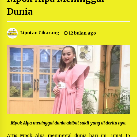
5 bulan ago
Dunia
PNM Hadir dalam Setiap Langkah Dikha, Penari
Aura Farming yang Viral Ternyata Anak
Nasabah PNM Mekaar
Liputan Cikarang
12 bulan ago
1 tahun ago
Duh Kacau Banget, Karena Kecewa Tak Dapat
Fasilitas yang Sesuai, Para Peserta Retret
Aparatur Desa Kabupaten Bekasi Pulang duluan
Sebelum Waktunya
1 tahun ago
Kartini Penggerak Lingkungan dari Sampah
Bukit Berlian
1 tahun ago
PNM Berangkatkan Ratusan Peserta : Mudik
Aman Sampai Tujuan BUMN 2025
1 tahun ago
Mpok Alpa meninggal dunia akibat sakit yang di derita nya.
Ketua Umum Jurpala KOSMI Indonesia Gilang
Artis Mpok Alpa meninggal dunia hari ini, Jumat 15