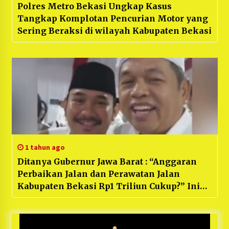
Polres Metro Bekasi Ungkap Kasus
Tangkap Komplotan Pencurian Motor yang
Sering Beraksi di wilayah Kabupaten Bekasi
1 tahun ago
Ditanya Gubernur Jawa Barat : “Anggaran
Perbaikan Jalan dan Perawatan Jalan
Kabupaten Bekasi Rp1 Triliun Cukup?” Ini
Jawaban Bupati Bekasi