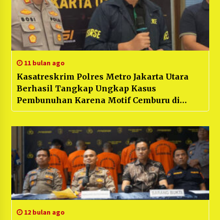
11 bulan ago
Kasatreskrim Polres Metro Jakarta Utara
Berhasil Tangkap Ungkap Kasus
Pembunuhan Karena Motif Cemburu di
Cilincing Jakarta Utara, Kapolres Kombes
Pol Erick : “Pelaku Cemburu Buta”
12 bulan ago