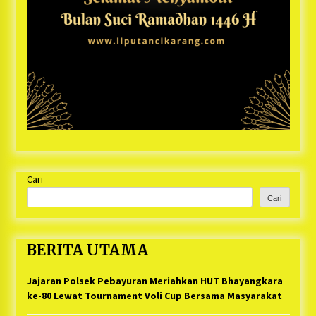
Cari
Cari
BERITA UTAMA
Jajaran Polsek Pebayuran Meriahkan HUT Bhayangkara
ke-80 Lewat Tournament Voli Cup Bersama Masyarakat