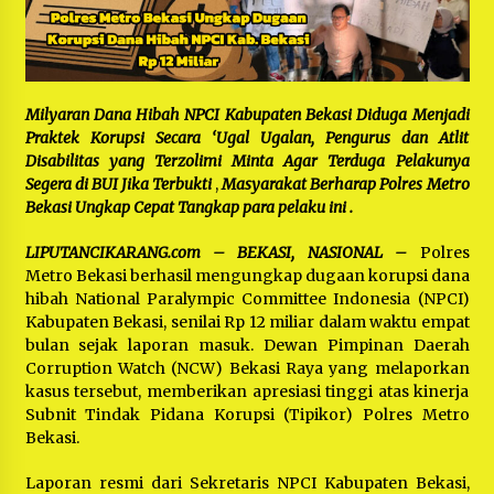
Bayu Nugraha, S.H, Ucapkan Terimakasih Atas
Support Camat Kedungwaringin Memberikan
Logistik Ke Posko Jurpala Kosmi
1 tahun ago
Ucapan Terimakasih Ketua Umum Jurpala
Indonesia dan KOSMI Indonesia Atas Respon
Milyaran Dana Hibah NPCI Kabupaten Bekasi Diduga Menjadi
Cepat Polres Metro Bekasi dan Polsek Cikarang
Praktek Korupsi Secara ‘Ugal Ugalan, Pengurus dan Atlit
Timur yang Tangkap Oknum Ormas Terkait
1 tahun ago
Disabilitas yang Terzolimi Minta Agar Terduga Pelakunya
Pengusiran Pendirian Posko
Segera di BUI Jika Terbukti
,
Masyarakat Berharap Polres Metro
Kodim 0509 Kabupaten Bekasi Terima 20
Bekasi Ungkap Cepat Tangkap para pelaku ini .
Perahu Bantuan Dari Panglima TNI
1 tahun ago
LIPUTANCIKARANG.com – BEKASI, NASIONAL –
Polres
Metro Bekasi berhasil mengungkap dugaan korupsi dana
Jelang Ramadhan, Kecamatan Cikarang Pusat
hibah National Paralympic Committee Indonesia (NPCI)
Gelar STQ ke-VII
Kabupaten Bekasi, senilai Rp 12 miliar dalam waktu empat
1 tahun ago
bulan sejak laporan masuk. Dewan Pimpinan Daerah
Corruption Watch (NCW) Bekasi Raya yang melaporkan
kasus tersebut, memberikan apresiasi tinggi atas kinerja
Subnit Tindak Pidana Korupsi (Tipikor) Polres Metro
Bekasi.
Laporan resmi dari Sekretaris NPCI Kabupaten Bekasi,