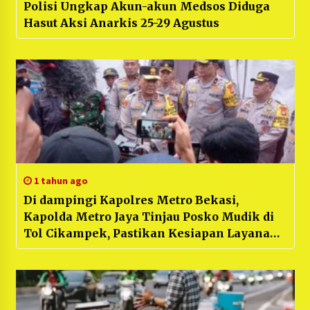
Polisi Ungkap Akun-akun Medsos Diduga
Hasut Aksi Anarkis 25-29 Agustus
1 tahun ago
Di dampingi Kapolres Metro Bekasi,
Kapolda Metro Jaya Tinjau Posko Mudik di
Tol Cikampek, Pastikan Kesiapan Layanan
untuk Pemudik