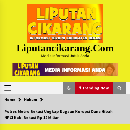
Skip
to
content
Liputancikarang.com
Media Informasi Untuk Anda
Trending Now
Home
Hukum
Trending Now
Polres Metro Bekasi Ungkap Dugaan Korupsi Dana Hibah
NPCI Kab. Bekasi Rp 12 Miliar
Posko Mudik Kosmi Jurpala 2026 Hadirkan
Pelayanan Penuh bagi Pemudik : Sudah Tahun
Ke-4 Berjalan Sukses