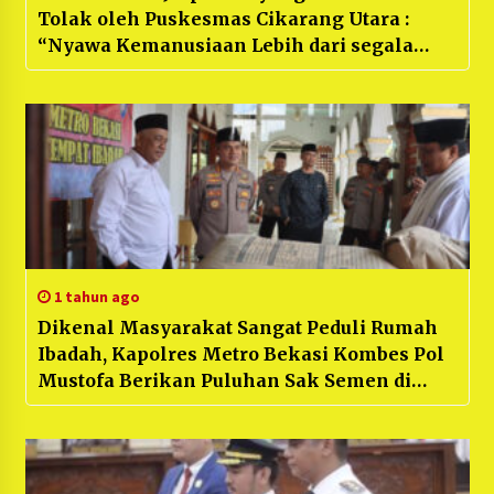
Tolak oleh Puskesmas Cikarang Utara :
“Nyawa Kemanusiaan Lebih dari segala
nya”
1 tahun ago
Dikenal Masyarakat Sangat Peduli Rumah
Ibadah, Kapolres Metro Bekasi Kombes Pol
Mustofa Berikan Puluhan Sak Semen di
Masjid Area Kabupaten Bekasi