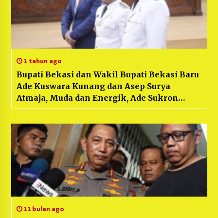
1 tahun ago
Bupati Bekasi dan Wakil Bupati Bekasi Baru
Ade Kuswara Kunang dan Asep Surya
Atmaja, Muda dan Energik, Ade Sukron
Ketua DPRD : “Bangkit, Maju dan Sejahtera”.
11 bulan ago