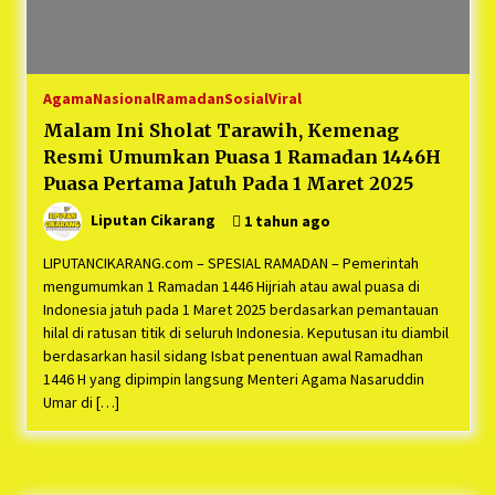
1 tahun ago
Duh Kacau Banget, Karena Kecewa Tak Dapat
Fasilitas yang Sesuai, Para Peserta Retret
Aparatur Desa Kabupaten Bekasi Pulang duluan
Agama
Nasional
Ramadan
Sosial
Viral
Sebelum Waktunya
1 tahun ago
Malam Ini Sholat Tarawih, Kemenag
Resmi Umumkan Puasa 1 Ramadan 1446H
Kartini Penggerak Lingkungan dari Sampah
Bukit Berlian
Puasa Pertama Jatuh Pada 1 Maret 2025
1 tahun ago
Liputan Cikarang
1 tahun ago
PNM Berangkatkan Ratusan Peserta : Mudik
LIPUTANCIKARANG.com – SPESIAL RAMADAN – Pemerintah
Aman Sampai Tujuan BUMN 2025
mengumumkan 1 Ramadan 1446 Hijriah atau awal puasa di
1 tahun ago
Indonesia jatuh pada 1 Maret 2025 berdasarkan pemantauan
hilal di ratusan titik di seluruh Indonesia. Keputusan itu diambil
berdasarkan hasil sidang Isbat penentuan awal Ramadhan
Ketua Umum Jurpala KOSMI Indonesia Gilang
Bayu Nugraha, S.H, Ucapkan Terimakasih Atas
1446 H yang dipimpin langsung Menteri Agama Nasaruddin
Support Camat Kedungwaringin Memberikan
Umar di […]
Logistik Ke Posko Jurpala Kosmi
1 tahun ago
Ucapan Terimakasih Ketua Umum Jurpala
Indonesia dan KOSMI Indonesia Atas Respon