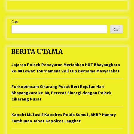
Cepat Polres Metro Bekasi dan Polsek Cikarang
Timur yang Tangkap Oknum Ormas Terkait
1 tahun ago
Pengusiran Pendirian Posko
Kodim 0509 Kabupaten Bekasi Terima 20
Cari
Perahu Bantuan Dari Panglima TNI
Cari
1 tahun ago
Jelang Ramadhan, Kecamatan Cikarang Pusat
BERITA UTAMA
Gelar STQ ke-VII
1 tahun ago
Jajaran Polsek Pebayuran Meriahkan HUT Bhayangkara
ke-80 Lewat Tournament Voli Cup Bersama Masyarakat
Forkopimcam Cikarang Pusat Beri Kejutan Hari
Bhayangkara ke-80, Pererat Sinergi dengan Polsek
Cikarang Pusat
Kapolri Mutasi 8 Kapolres Polda Sumut, AKBP Hannry
Tambunan Jabat Kapolres Langkat