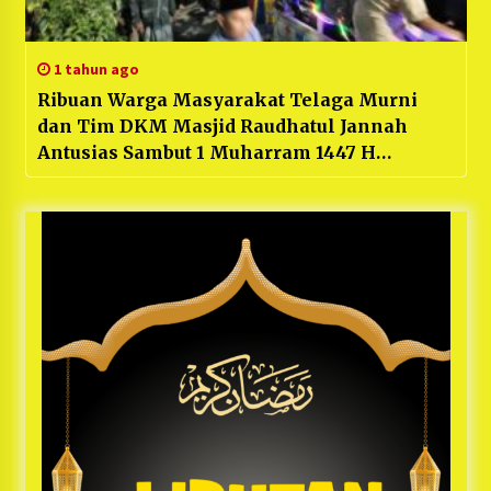
1 tahun ago
Ribuan Warga Masyarakat Telaga Murni
dan Tim DKM Masjid Raudhatul Jannah
Antusias Sambut 1 Muharram 1447 H
memakai Obor Elektrik, Warga Telaga
Murni Cikarang Barat :“Sangat Khidmat
Antusias Warga di 1 Muharram 1447H ini”