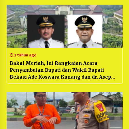
di Kantongi”
1 tahun ago
Bakal Meriah, Ini Rangkaian Acara
Penyambutan Bupati dan Wakil Bupati
Bekasi Ade Koswara Kunang dan dr. Asep
Surya Atmaja