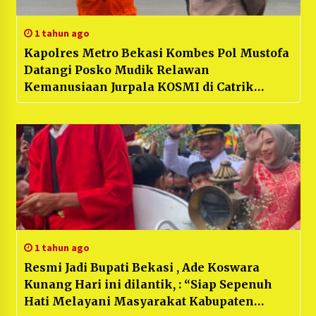
1 tahun ago
Kapolres Metro Bekasi Kombes Pol Mustofa
Datangi Posko Mudik Relawan
Kemanusiaan Jurpala KOSMI di Catrik
Cikarang Timur
1 tahun ago
Resmi Jadi Bupati Bekasi , Ade Koswara
Kunang Hari ini dilantik, : “Siap Sepenuh
Hati Melayani Masyarakat Kabupaten