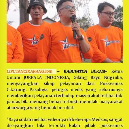
Bayu Nugraha, S.H, Ucapkan Terimakasih Atas
Support Camat Kedungwaringin Memberikan
Logistik Ke Posko Jurpala Kosmi
1 tahun ago
Ucapan Terimakasih Ketua Umum Jurpala
Indonesia dan KOSMI Indonesia Atas Respon
Cepat Polres Metro Bekasi dan Polsek Cikarang
Timur yang Tangkap Oknum Ormas Terkait
1 tahun ago
Pengusiran Pendirian Posko
Kodim 0509 Kabupaten Bekasi Terima 20
Perahu Bantuan Dari Panglima TNI
1 tahun ago
LIPUTANCIKARANG.com
– KABUPATEN BEKASI-
Ketua
Umum JURPALA INDONESIA, Gilang Bayu Nugraha,
Jelang Ramadhan, Kecamatan Cikarang Pusat
Gelar STQ ke-VII
menyayangkan sikap pelayanan dari Puskesmas
1 tahun ago
Cikarang. Pasalnya, petugas medis yang seharusnya
memberikan pelayanan terhadap masyarakat terlihat tak
pantas bila memang benar terbukti menolak masyarakat
atau warga yang hendak berobat.
“Saya sudah melihat videonya di beberapa Medsos, sangat
disayangkan bila terbukti kalau pihak puskesmas