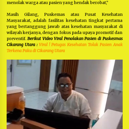
menolak warga atau pasien yang hendak berobat,”
Masih Gilang, Puskemas atau Pusat Kesehatan
Masyarakat, adalah fasilitas kesehatan tingkat pertama
yang bertanggung jawab atas kesehatan masyarakat di
wilayah kerjanya, dengan fokus pada upaya promotif dan
preventif.
Berikut Video Viral Penolakan Pasien di Puskesmas
Cikarang Utara :
Viral ! Petugas Kesehatan Tolak Pasien Anak
Terkena Paku di Cikarang Utara