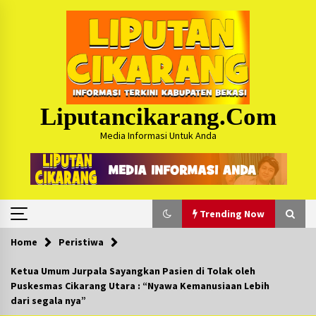
Skip
to
content
Liputancikarang.com
Media Informasi Untuk Anda
Trending Now
Home
Peristiwa
Trending Now
Ketua Umum Jurpala Sayangkan Pasien di Tolak oleh
Puskesmas Cikarang Utara : “Nyawa Kemanusiaan Lebih
Posko Mudik Kosmi Jurpala 2026 Hadirkan
dari segala nya”
Pelayanan Penuh bagi Pemudik : Sudah Tahun
Ke-4 Berjalan Sukses