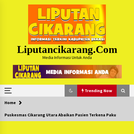
Skip
to
content
Liputancikarang.com
Media Informasi Untuk Anda
Trending Now
Home
Trending Now
Puskesmas Cikarang Utara Abaikan Pasien Terkena Paku
Posko Mudik Kosmi Jurpala 2026 Hadirkan
Pelayanan Penuh bagi Pemudik : Sudah Tahun
Ke-4 Berjalan Sukses