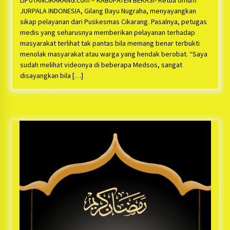
LIPUTANCIKARANG.com – KABUPATEN BEKASI- Ketua Umum
Bayu Nugraha, S.H, Ucapkan Terimakasih Atas
Support Camat Kedungwaringin Memberikan
JURPALA INDONESIA, Gilang Bayu Nugraha, menyayangkan
Logistik Ke Posko Jurpala Kosmi
1 tahun ago
sikap pelayanan dari Puskesmas Cikarang. Pasalnya, petugas
medis yang seharusnya memberikan pelayanan terhadap
Ucapan Terimakasih Ketua Umum Jurpala
masyarakat terlihat tak pantas bila memang benar terbukti
Indonesia dan KOSMI Indonesia Atas Respon
menolak masyarakat atau warga yang hendak berobat. “Saya
Cepat Polres Metro Bekasi dan Polsek Cikarang
sudah melihat videonya di beberapa Medsos, sangat
Timur yang Tangkap Oknum Ormas Terkait
1 tahun ago
disayangkan bila […]
Pengusiran Pendirian Posko
Kodim 0509 Kabupaten Bekasi Terima 20
Perahu Bantuan Dari Panglima TNI
1 tahun ago
Jelang Ramadhan, Kecamatan Cikarang Pusat
Gelar STQ ke-VII
1 tahun ago