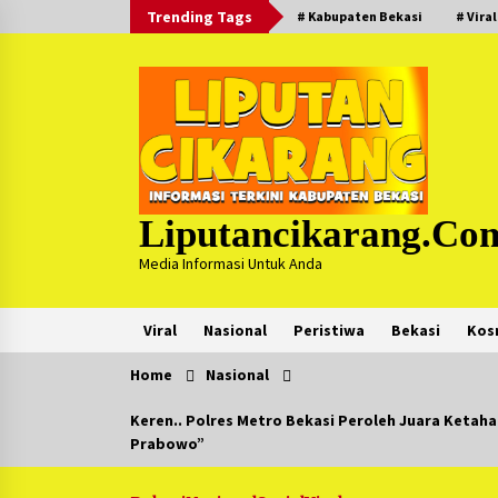
Skip
Trending Tags
# Kabupaten Bekasi
# Viral
to
content
Liputancikarang.co
Media Informasi Untuk Anda
Viral
Nasional
Peristiwa
Bekasi
Kos
Home
Nasional
Trending Now
Keren.. Polres Metro Bekasi Peroleh Juara Keta
Prabowo”
Posko Mudik Kosmi Jurpala 2026
Hadirkan Pelayanan Penuh bagi
Pemudik : Sudah Tahun Ke-4