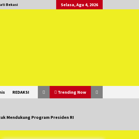
Selasa, Agu 4, 2026
ati Bekasi
nis
REDAKSI
Trending Now
ntuk Mendukung Program Presiden RI
Duh Kacau Banget, Karena Kecewa
Tak Dapat Fasilitas yang Sesuai,
Para Peserta Retret Aparatur Desa