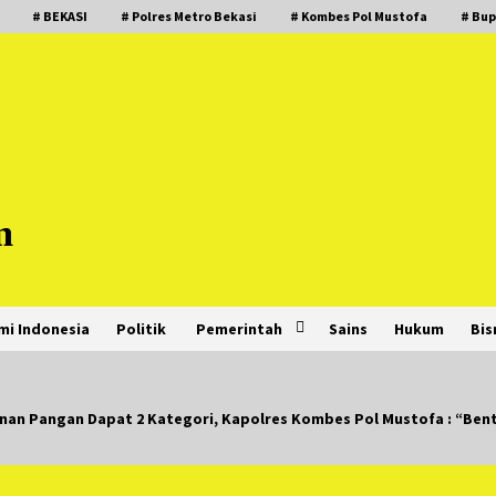
# BEKASI
# Polres Metro Bekasi
# Kombes Pol Mustofa
# Bup
m
mi Indonesia
Politik
Pemerintah
Sains
Hukum
Bis
hanan Pangan Dapat 2 Kategori, Kapolres Kombes Pol Mustofa : “Be
PNM Hadir dalam Setiap Langkah
Dikha, Penari Aura Farming yang
Viral Ternyata Anak Nasabah PNM