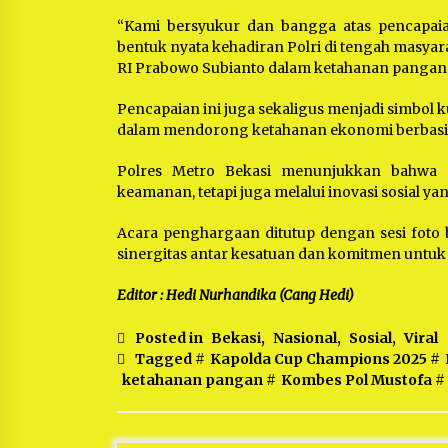
“Kami bersyukur dan bangga atas pencapaian
bentuk nyata kehadiran Polri di tengah masya
RI Prabowo Subianto dalam ketahanan pangan,”
Pencapaian ini juga sekaligus menjadi simbol 
dalam mendorong ketahanan ekonomi berbasis
Polres Metro Bekasi menunjukkan bahwa p
keamanan, tetapi juga melalui inovasi sosial y
Acara penghargaan ditutup dengan sesi foto
sinergitas antar kesatuan dan komitmen untuk
Editor : Hedi Nurhandika (Cang Hedi)
Posted in
Bekasi
,
Nasional
,
Sosial
,
Viral
Tagged #
Kapolda Cup Champions 2025
#
ketahanan pangan
#
Kombes Pol Mustofa
#