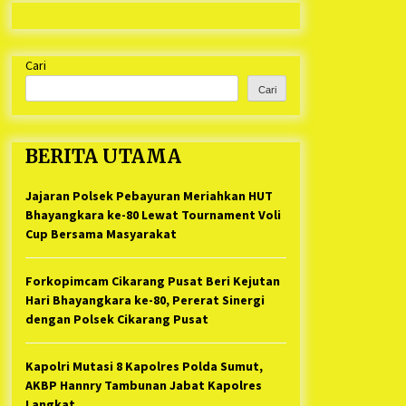
Kabupaten Bekasi Pulang duluan
1 tahun ago
Sebelum Waktunya
Ketua Umum Jurpala KOSMI
Cari
Indonesia Gilang Bayu Nugraha,
S.H, Ucapkan Terimakasih Atas
Cari
Support Camat Kedungwaringin
1 tahun ago
Memberikan Logistik Ke Posko
Jurpala Kosmi
Jelang Ramadhan, Kecamatan
BERITA UTAMA
Cikarang Pusat Gelar STQ ke-VII
1 tahun ago
Jajaran Polsek Pebayuran Meriahkan HUT
Bhayangkara ke-80 Lewat Tournament Voli
Cup Bersama Masyarakat
Forkopimcam Cikarang Pusat Beri Kejutan
Hari Bhayangkara ke-80, Pererat Sinergi
dengan Polsek Cikarang Pusat
Kapolri Mutasi 8 Kapolres Polda Sumut,
AKBP Hannry Tambunan Jabat Kapolres
Langkat