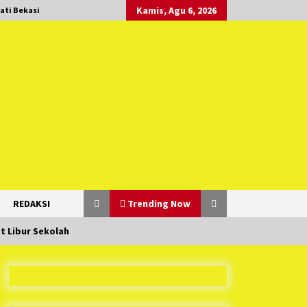
Kamis, Agu 6, 2026
ati Bekasi
REDAKSI
Trending Now
t Libur Sekolah
Duh Kacau Banget, Karena Kecewa
Tak Dapat Fasilitas yang Sesuai,
Para Peserta Retret Aparatur Desa