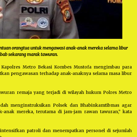
antuan orangtua untuk mengawasi anak-anak mereka selama libur
Sebab sekarang marak tawuran.
-
Kapolres Metro Bekasi Kombes Mustofa mengimbau para
tkan pengawasan terhadap anak-anaknya selama masa libur
wuran remaja yang terjadi di wilayah hukum Polres Metro
sudah menginstruksikan Polsek dan Bhabinkamtibmas agar
anak mereka, terutama di jam-jam rawan tawuran,” kata
intensifkan patroli dan menempatkan personel di sejumlah