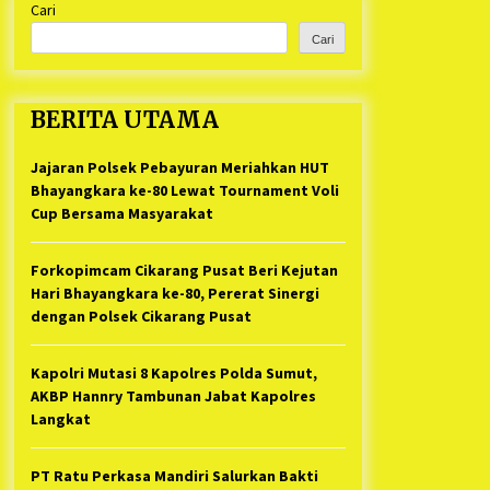
Cari
Kabupaten Bekasi Pulang duluan
1 tahun ago
Sebelum Waktunya
Cari
Ketua Umum Jurpala KOSMI
Indonesia Gilang Bayu Nugraha,
S.H, Ucapkan Terimakasih Atas
BERITA UTAMA
Support Camat Kedungwaringin
1 tahun ago
Memberikan Logistik Ke Posko
Jurpala Kosmi
Jajaran Polsek Pebayuran Meriahkan HUT
Jelang Ramadhan, Kecamatan
Cikarang Pusat Gelar STQ ke-VII
Bhayangkara ke-80 Lewat Tournament Voli
1 tahun ago
Cup Bersama Masyarakat
Forkopimcam Cikarang Pusat Beri Kejutan
Hari Bhayangkara ke-80, Pererat Sinergi
dengan Polsek Cikarang Pusat
Kapolri Mutasi 8 Kapolres Polda Sumut,
AKBP Hannry Tambunan Jabat Kapolres
Langkat
PT Ratu Perkasa Mandiri Salurkan Bakti