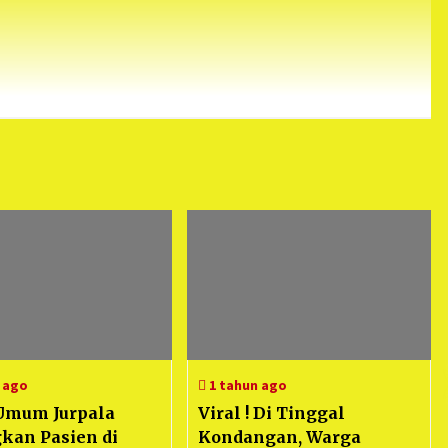
 ago
1 tahun ago
Umum Jurpala
Viral ! Di Tinggal
kan Pasien di
Kondangan, Warga