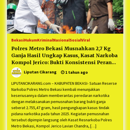
Bekasi
Hukum
Kriminal
Nasional
Sosial
Viral
Polres Metro Bekasi Musnahkan 2,7 Kg
Ganja Hasil Ungkap Kasus, Kasat Narkoba
Kompol Jerico: Bukti Konsistensi Perang
Melawan Narkotika
Liputan Cikarang
1 tahun ago
LIPUTANCIKARANG.com – KABUPATEN BEKASI- Satuan Reserse
Narkoba Polres Metro Bekasi kembali menunjukkan
keseriusannya dalam memberantas peredaran narkotika
dengan melaksanakan pemusnahan barang bukti ganja
seberat 2.755,47 gram, hasil pengungkapan kasus tindak
pidana narkotika pada tahun 2025. Kegiatan pemusnahan
tersebut dipimpin langsung oleh Kasat Resnarkoba Polres
Metro Bekasi, Kompol Jerico Lavian Chandra, […]