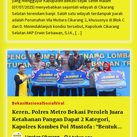
yang mengguyur Kabupaten Bekasi sejak Senin malam
(07/07/2025) menyebabkan sejumlah wilayah di Cikarang
Selatan terendam banjir. Salah satu wilayah terdampak parah
adalah Perumahan Vila Mutiara Cikarang 2, khususnya di Blok C
dan D. Menindaklanjuti kondisi tersebut, Kapolsek Cikarang
Selatan AKP Erwin Setiawan, S.I.K., […]
Bekasi
Nasional
Sosial
Viral
Keren.. Polres Metro Bekasi Peroleh Juara
Ketahanan Pangan Dapat 2 Kategori,
Kapolres Kombes Pol Mustofa : “Bentuk
Mendukung Program Presiden RI
Liputan Cikarang