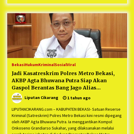
Bekasi
Hukum
Kriminal
Sosial
Viral
Jadi Kasatreskrim Polres Metro Bekasi,
AKBP Agta Bhuwana Putra Siap Akan
Gaspol Berantas Bang Jago Alias
Premanisme
Liputan Cikarang
1 tahun ago
LIPUTANCIKARANG.com – KABUPATEN BEKASI- Satuan Reserse
Kriminal (Satreskrim) Polres Metro Bekasi kini resmi dipegang
oleh AKBP Agta Bhuwana Putra. Ia menggantikan Kompol
Onkoseno Grandiarso Sukahar, yang dilaksanakan melalui