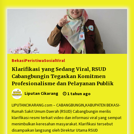
5 bulan ago
PNM Hadir dalam Setiap Langkah Dikha, Penari
Aura Farming yang Viral Ternyata Anak
Nasabah PNM Mekaar
1 tahun ago
Duh Kacau Banget, Karena Kecewa Tak Dapat
Fasilitas yang Sesuai, Para Peserta Retret
Aparatur Desa Kabupaten Bekasi Pulang duluan
Bekasi
Peristiwa
Sosial
Viral
Sebelum Waktunya
1 tahun ago
Klarifikasi yang Sedang Viral, RSUD
Cabangbungin Tegaskan Komitmen
Kartini Penggerak Lingkungan dari Sampah
Bukit Berlian
Profesionalisme dan Pelayanan Publik
1 tahun ago
Liputan Cikarang
1 tahun ago
PNM Berangkatkan Ratusan Peserta : Mudik
LIPUTANCIKARANG.com – CABANGBUNGIN,KABUPATEN BEKASI-
Aman Sampai Tujuan BUMN 2025
Rumah Sakit Umum Daerah (RSUD) Cabangbungin merilis
1 tahun ago
klarifikasi resmi terkait video dan informasi viral yang sempat
menimbulkan keresahan masyarakat. Klarifikasi tersebut
disampaikan langsung oleh Direktur Utama RSUD
Ketua Umum Jurpala KOSMI Indonesia Gilang