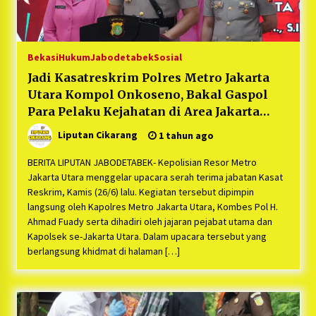
Bekasi
Hukum
Jabodetabek
Sosial
Jadi Kasatreskrim Polres Metro Jakarta
Utara Kompol Onkoseno, Bakal Gaspol
Para Pelaku Kejahatan di Area Jakarta
Utara : “Premanisme, Pungli, dan Tawuran
Liputan Cikarang
1 tahun ago
Bakal di Tindak Tegas”
BERITA LIPUTAN JABODETABEK- Kepolisian Resor Metro
Jakarta Utara menggelar upacara serah terima jabatan Kasat
Reskrim, Kamis (26/6) lalu. Kegiatan tersebut dipimpin
langsung oleh Kapolres Metro Jakarta Utara, Kombes Pol H.
Ahmad Fuady serta dihadiri oleh jajaran pejabat utama dan
Kapolsek se-Jakarta Utara. Dalam upacara tersebut yang
berlangsung khidmat di halaman […]