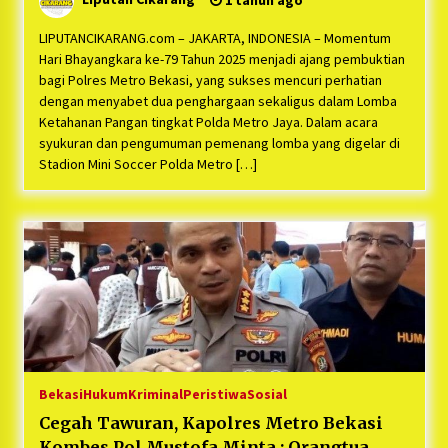
1 tahun ago
Prabowo”
LIPUTANCIKARANG.com – JAKARTA, INDONESIA – Momentum
Hari Bhayangkara ke-79 Tahun 2025 menjadi ajang pembuktian
bagi Polres Metro Bekasi, yang sukses mencuri perhatian
dengan menyabet dua penghargaan sekaligus dalam Lomba
Ketahanan Pangan tingkat Polda Metro Jaya. Dalam acara
syukuran dan pengumuman pemenang lomba yang digelar di
Stadion Mini Soccer Polda Metro […]
Bekasi
Hukum
Kriminal
Peristiwa
Sosial
Cegah Tawuran, Kapolres Metro Bekasi
Kombes Pol Mustofa Minta : Orangtua