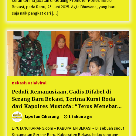
serah terima jabatan di Gedung Promoter Polres Metro
Bekasi, pada Rabu, 25 Juni 2025. Agta Bhuwana, yang baru
saja naik pangkat dari […]
Bekasi
Sosial
Viral
Peduli Kemanusiaan, Gadis Difabel di
Serang Baru Bekasi, Terima Kursi Roda
dari Kapolres Mustofa : “Terus Menebar
Kasih Kebaikan”
Liputan Cikarang
1 tahun ago
LIPUTANCIKARANG.com – KABUPATEN BEKASI – Di sebuah sudut
Kecamatan Serang Baru, Kabupaten Bekasi, hidup seorang