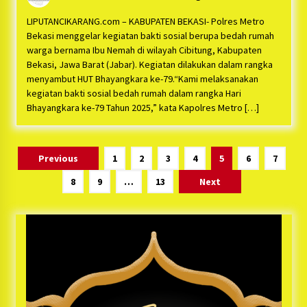
LIPUTANCIKARANG.com – KABUPATEN BEKASI- Polres Metro
Bekasi menggelar kegiatan bakti sosial berupa bedah rumah
warga bernama Ibu Nemah di wilayah Cibitung, Kabupaten
Bekasi, Jawa Barat (Jabar). Kegiatan dilakukan dalam rangka
menyambut HUT Bhayangkara ke-79.“Kami melaksanakan
kegiatan bakti sosial bedah rumah dalam rangka Hari
Bhayangkara ke-79 Tahun 2025,” kata Kapolres Metro […]
Paginasi
Previous
1
2
3
4
5
6
7
pos
8
9
…
13
Next