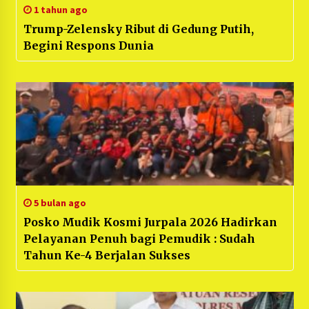
1 tahun ago
Trump-Zelensky Ribut di Gedung Putih,
Begini Respons Dunia
5 bulan ago
Posko Mudik Kosmi Jurpala 2026 Hadirkan
Pelayanan Penuh bagi Pemudik : Sudah
Tahun Ke-4 Berjalan Sukses