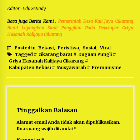
Editor : Edy Setiady
Baca Juga Berita Kami :
Pemerintah Desa Kali Jaya Cikarang
Barat Layangkan Surat Panggilan Pada Developer Griya
Hasanah Kalijaya Cikarang
Posted in
Bekasi
,
Peristiwa
,
Sosial
,
Viral
Tagged #
cikarang barat
#
Dugaan Pungli
#
Griya Hasanah Kalijaya Cikarang
#
Kabupaten Bekasi
#
Musyawarah
#
Premanisme
Tinggalkan Balasan
Alamat email Anda tidak akan dipublikasikan.
Ruas yang wajib ditandai
*