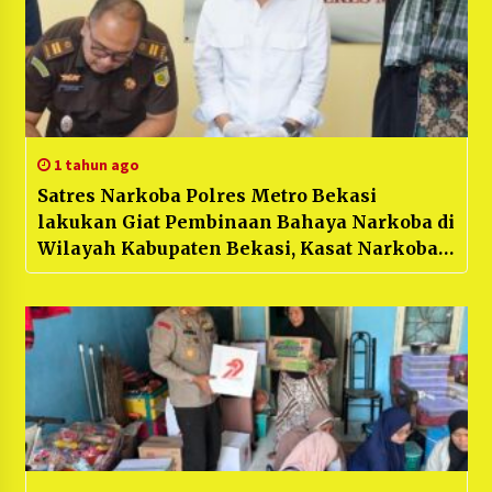
1 tahun ago
Satres Narkoba Polres Metro Bekasi
lakukan Giat Pembinaan Bahaya Narkoba di
Wilayah Kabupaten Bekasi, Kasat Narkoba
Kompol Jerico : “Bentuk Kepedulian Polisi
Kepada Masyarakat”