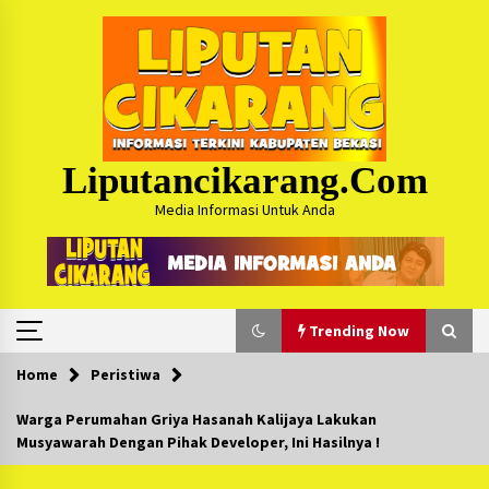
Skip
to
content
Liputancikarang.com
Media Informasi Untuk Anda
Trending Now
Home
Peristiwa
Trending Now
Warga Perumahan Griya Hasanah Kalijaya Lakukan
Musyawarah Dengan Pihak Developer, Ini Hasilnya !
Posko Mudik Kosmi Jurpala 2026 Hadirkan
Pelayanan Penuh bagi Pemudik : Sudah Tahun
Ke-4 Berjalan Sukses