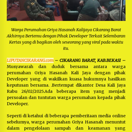
Bayu Nugraha, S.H, Ucapkan Terimakasih Atas
Support Camat Kedungwaringin Memberikan
Logistik Ke Posko Jurpala Kosmi
1 tahun ago
Ucapan Terimakasih Ketua Umum Jurpala
Indonesia dan KOSMI Indonesia Atas Respon
Warga Perumahan Griya Hasanah Kalijaya Cikarang Barat
Cepat Polres Metro Bekasi dan Polsek Cikarang
Akhirnya Bertemu dengan Pihak Developer Terkait Selembaran
Timur yang Tangkap Oknum Ormas Terkait
1 tahun ago
Kertas yang di bagikan oleh seseorang yang viral pada waktu
Pengusiran Pendirian Posko
itu.
Kodim 0509 Kabupaten Bekasi Terima 20
Perahu Bantuan Dari Panglima TNI
LIPUTANCIKARANG.com
– CIKARANG BARAT, KAB.BEKASI –
1 tahun ago
Musyawarah dan duduk bersama antara warga
perumahan Griya Hasanah Kali Jaya dengan pihak
Developer yang di wakilkan kuasa hukumnya hasilkan
Jelang Ramadhan, Kecamatan Cikarang Pusat
Gelar STQ ke-VII
keputusan bersama. .Bertempat dikantor Desa Kali Jaya
1 tahun ago
Rabu 26/02/2025.Ada beberapa item yang menjadi
persoalan dan tuntutan warga perumahan kepada pihak
Developer.
Seperti di ketahui di beberapa pemberitaan media online
sebelumya, warga perumahan Griya Hasanah menuntut
dalam pengelolaan sampah dan keamanan yang