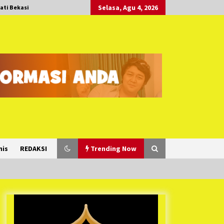
Selasa, Agu 4, 2026
ati Bekasi
nis
REDAKSI
Trending Now
Duh Kacau Banget, Karena Kecewa
Tak Dapat Fasilitas yang Sesuai,
Para Peserta Retret Aparatur Desa