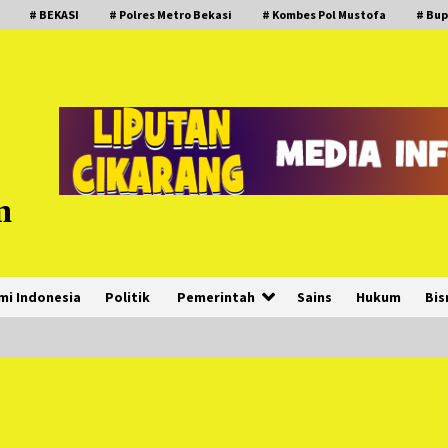
# BEKASI
# Polres Metro Bekasi
# Kombes Pol Mustofa
# Bup
m
mi Indonesia
Politik
Pemerintah
Sains
Hukum
Bis
PNM Hadir dalam Setiap Langkah
Dikha, Penari Aura Farming yang
Viral Ternyata Anak Nasabah PNM