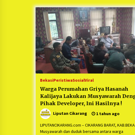
Berjalan Sukses
5 bulan ago
Kartini Penggerak Lingkungan dar
Sampah Bukit Berlian
1 tahun ago
Ucapan Terimakasih Ketua Umum
Jurpala Indonesia dan KOSMI
Indonesia Atas Respon Cepat Polr
Metro Bekasi dan Polsek Cikarang
1 tahun ago
Timur yang Tangkap Oknum Orma
Terkait Pengusiran Pendirian Pos
Bekasi
Peristiwa
Sosial
Viral
Warga Perumahan Griya Hasanah
Kalijaya Lakukan Musyawarah Den
Pihak Developer, Ini Hasilnya !
Liputan Cikarang
1 tahun ago
LIPUTANCIKARANG.com – CIKARANG BARAT, KAB.BEKAS
Musyawarah dan duduk bersama antara warga