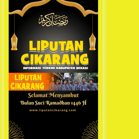
Kabupaten Bekasi Pulang duluan
1 tahun ago
Sebelum Waktunya
Ketua Umum Jurpala KOSMI
Indonesia Gilang Bayu Nugraha,
S.H, Ucapkan Terimakasih Atas
Support Camat Kedungwaringin
1 tahun ago
Memberikan Logistik Ke Posko
Jurpala Kosmi
Jelang Ramadhan, Kecamatan
Cikarang Pusat Gelar STQ ke-VII
1 tahun ago