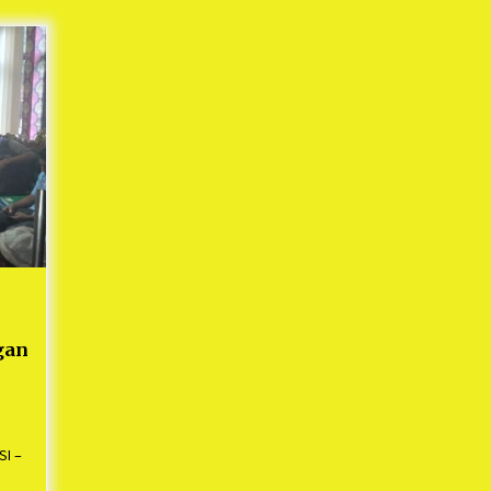
Mekaar
1 tahun ago
i
PNM Berangkatkan Ratusan Peserta
: Mudik Aman Sampai Tujuan BUMN
2025
1 tahun ago
Kodim 0509 Kabupaten Bekasi
Terima 20 Perahu Bantuan Dari
es
Panglima TNI
1 tahun ago
s
ko
gan
I –