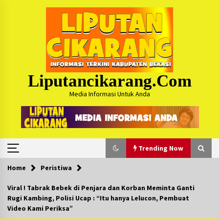
Skip
to
content
Liputancikarang.com
Media Informasi Untuk Anda
Trending Now
Home
Peristiwa
Trending Now
Viral ! Tabrak Bebek di Penjara dan Korban Meminta Ganti
Rugi Kambing, Polisi Ucap : “Itu hanya Lelucon, Pembuat
Posko Mudik Kosmi Jurpala 2026 Hadirkan
Video Kami Periksa”
Pelayanan Penuh bagi Pemudik : Sudah Tahun
Ke-4 Berjalan Sukses