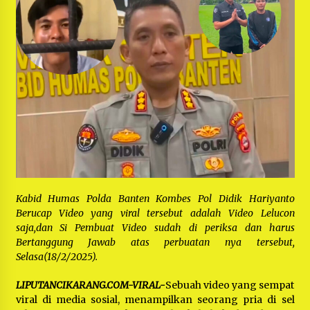
Bayu Nugraha, S.H, Ucapkan Terimakasih Atas
Support Camat Kedungwaringin Memberikan
Logistik Ke Posko Jurpala Kosmi
1 tahun ago
Ucapan Terimakasih Ketua Umum Jurpala
Indonesia dan KOSMI Indonesia Atas Respon
Cepat Polres Metro Bekasi dan Polsek Cikarang
Timur yang Tangkap Oknum Ormas Terkait
1 tahun ago
Pengusiran Pendirian Posko
Kodim 0509 Kabupaten Bekasi Terima 20
Perahu Bantuan Dari Panglima TNI
1 tahun ago
Jelang Ramadhan, Kecamatan Cikarang Pusat
Gelar STQ ke-VII
Kabid Humas Polda Banten Kombes Pol Didik Hariyanto
1 tahun ago
Berucap Video yang viral tersebut adalah Video Lelucon
saja,dan Si Pembuat Video sudah di periksa dan harus
Bertanggung Jawab atas perbuatan nya tersebut,
Selasa(18/2/2025).
LIPUTANCIKARANG.COM-VIRAL-
Sebuah video yang sempat
viral di media sosial, menampilkan seorang pria di sel