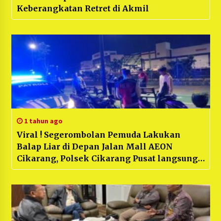
Keberangkatan Retret di Akmil
1 tahun ago
Viral ! Segerombolan Pemuda Lakukan
Balap Liar di Depan Jalan Mall AEON
Cikarang, Polsek Cikarang Pusat langsung
Gerak Cepat Gelar Patroli