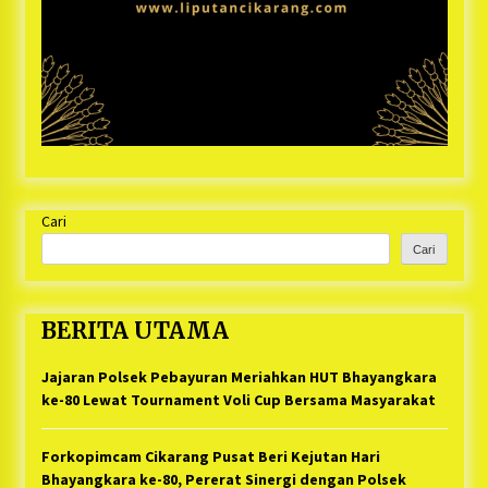
Cari
Cari
BERITA UTAMA
Jajaran Polsek Pebayuran Meriahkan HUT Bhayangkara
ke-80 Lewat Tournament Voli Cup Bersama Masyarakat
Forkopimcam Cikarang Pusat Beri Kejutan Hari
Bhayangkara ke-80, Pererat Sinergi dengan Polsek