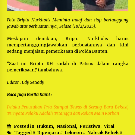
Foto Briptu Nurkholis Meminta maaf dan siap bertanggung
jawab atas perbuatan nya , Selasa (18/2/2025).
Meskipun demikian, Briptu Nurkholis harus
mempertanggungjawabkan perbuatannya dan kini
sedang menjalani pemeriksaan di Polda Banten.
“Saat ini Briptu KH sudah di Patsus dalam rangka
pemeriksaan,” tambahnya.
Editor : Edy Setiady
Baca Juga Berita Kami :
Pelaku Penusukan Pria Sampai Tewas di Serang Baru Bekasi,
Ternyata Pelaku Adalah Tetangga dan Rekan Main Korban
Posted in
Hukum
,
Nasional
,
Peristiwa
,
Viral
Tagged #
Dipenjara
#
Lelucon
#
Nabrak Bebek
#