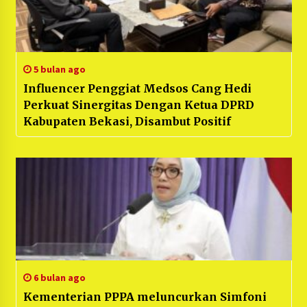
5 bulan ago
Influencer Penggiat Medsos Cang Hedi
Perkuat Sinergitas Dengan Ketua DPRD
Kabupaten Bekasi, Disambut Positif
6 bulan ago
Kementerian PPPA meluncurkan Simfoni