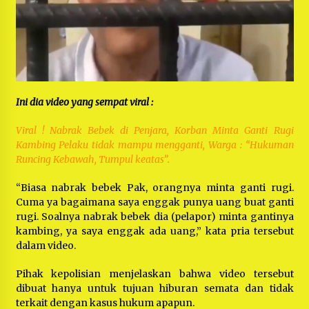
Ini dia video yang sempat viral :
Viral ! Nabrak Bebek di Penjara, Korban Minta Ganti Rugi
Kambing Pelaku tidak mampu mengganti, Warga : “Hukuman
Runcing Kebawah, Tumpul keatas”.
“Biasa nabrak bebek Pak, orangnya minta ganti rugi.
Cuma ya bagaimana saya enggak punya uang buat ganti
rugi. Soalnya nabrak bebek dia (pelapor) minta gantinya
kambing, ya saya enggak ada uang,” kata pria tersebut
dalam video.
Pihak kepolisian menjelaskan bahwa video tersebut
dibuat hanya untuk tujuan hiburan semata dan tidak
terkait dengan kasus hukum apapun.