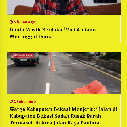
5 bulan ago
Dunia Musik Berduka ! Vidi Aldiano
Meninggal Dunia
1 tahun ago
Warga Kabupaten Bekasi Menjerit : “Jalan di
Kabupaten Bekasi Sudah Rusak Parah
Termasuk di Area Jalan Raya Pantura”.