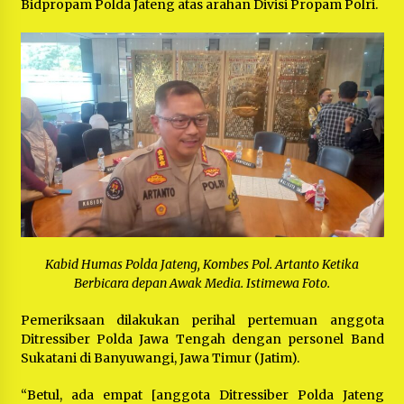
Bidpropam Polda Jateng atas arahan Divisi Propam Polri.
Kabid Humas Polda Jateng, Kombes Pol. Artanto Ketika
Berbicara depan Awak Media. Istimewa Foto.
Pemeriksaan dilakukan perihal pertemuan anggota
Ditressiber Polda Jawa Tengah dengan personel Band
Sukatani di Banyuwangi, Jawa Timur (Jatim).
“Betul, ada empat [anggota Ditressiber Polda Jateng