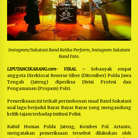
Bayu Nugraha, S.H, Ucapkan Terimakasih Atas
Support Camat Kedungwaringin Memberikan
Logistik Ke Posko Jurpala Kosmi
1 tahun ago
Ucapan Terimakasih Ketua Umum Jurpala
Indonesia dan KOSMI Indonesia Atas Respon
Cepat Polres Metro Bekasi dan Polsek Cikarang
Timur yang Tangkap Oknum Ormas Terkait
1 tahun ago
Pengusiran Pendirian Posko
Instagram/Sukatani
Band Ketika Perform, Instagram Sukatani
Kodim 0509 Kabupaten Bekasi Terima 20
Band
Foto.
Perahu Bantuan Dari Panglima TNI
1 tahun ago
LIPUTANCIKARANG.com- VIRAL –
Sebanyak empat
anggota Direktorat Reserse Siber (Ditresiber) Polda Jawa
Tengah (Jateng) diperiksa Divisi Profesi dan
Jelang Ramadhan, Kecamatan Cikarang Pusat
Gelar STQ ke-VII
Pengamanan (Propam) Polri.
1 tahun ago
Pemeriksaan ini terkait permohonan maaf Band Sukatani
soal lagu berjudul Bayar Bayar Bayar yang mengandung
kritik tajam terhadap intitusi Polisi.
Kabid Humas Polda Jateng, Kombes Pol. Artanto,
mengatakan pemeriksaan tersebut dilakukan oleh