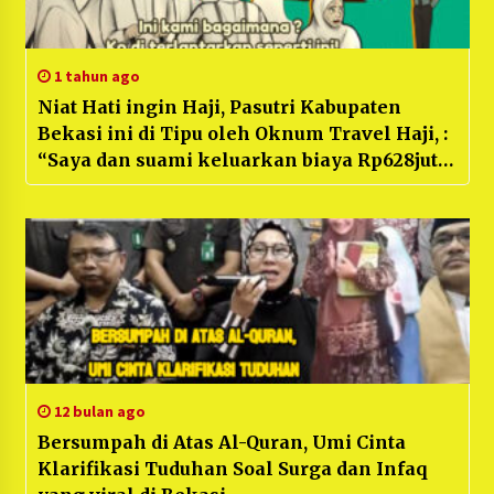
1 tahun ago
Niat Hati ingin Haji, Pasutri Kabupaten
Bekasi ini di Tipu oleh Oknum Travel Haji, :
“Saya dan suami keluarkan biaya Rp628juta
untuk Haji, Tetapi diterlantarkan di Gurun”
12 bulan ago
Bersumpah di Atas Al-Quran, Umi Cinta
Klarifikasi Tuduhan Soal Surga dan Infaq