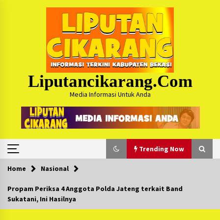
Skip
to
content
Liputancikarang.com
Media Informasi Untuk Anda
Trending Now
Home
Nasional
Trending Now
Propam Periksa 4 Anggota Polda Jateng terkait Band
Sukatani, Ini Hasilnya
Posko Mudik Kosmi Jurpala 2026 Hadirkan
Pelayanan Penuh bagi Pemudik : Sudah Tahun
Ke-4 Berjalan Sukses