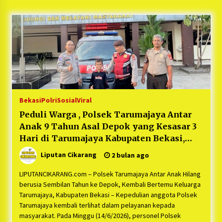
5 bulan ago
PNM Hadir dalam Setiap Langkah Dikha, Penari
Aura Farming yang Viral Ternyata Anak
Nasabah PNM Mekaar
1 tahun ago
Duh Kacau Banget, Karena Kecewa Tak Dapat
Fasilitas yang Sesuai, Para Peserta Retret
Aparatur Desa Kabupaten Bekasi Pulang duluan
Bekasi
Polri
Sosial
Viral
Sebelum Waktunya
1 tahun ago
Peduli Warga , Polsek Tarumajaya Antar
Anak 9 Tahun Asal Depok yang Kesasar 3
Kartini Penggerak Lingkungan dari Sampah
Bukit Berlian
Hari di Tarumajaya Kabupaten Bekasi,
1 tahun ago
Kapolsek Tarumajaya: “Bentuk
Liputan Cikarang
2 bulan ago
Kepedulian Polisi Terhadap Masyarakat”
PNM Berangkatkan Ratusan Peserta : Mudik
LIPUTANCIKARANG.com – Polsek Tarumajaya Antar Anak Hilang
Aman Sampai Tujuan BUMN 2025
berusia Sembilan Tahun ke Depok, Kembali Bertemu Keluarga
1 tahun ago
Tarumajaya, Kabupaten Bekasi – Kepedulian anggota Polsek
Tarumajaya kembali terlihat dalam pelayanan kepada
masyarakat. Pada Minggu (14/6/2026), personel Polsek
Ketua Umum Jurpala KOSMI Indonesia Gilang