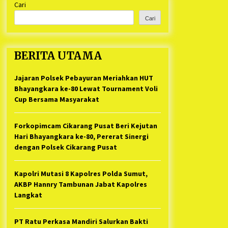
Cari
Kabupaten Bekasi Pulang duluan
1 tahun ago
Sebelum Waktunya
Cari
Ketua Umum Jurpala KOSMI
Indonesia Gilang Bayu Nugraha,
S.H, Ucapkan Terimakasih Atas
BERITA UTAMA
Support Camat Kedungwaringin
1 tahun ago
Memberikan Logistik Ke Posko
Jurpala Kosmi
Jajaran Polsek Pebayuran Meriahkan HUT
Jelang Ramadhan, Kecamatan
Cikarang Pusat Gelar STQ ke-VII
Bhayangkara ke-80 Lewat Tournament Voli
1 tahun ago
Cup Bersama Masyarakat
Forkopimcam Cikarang Pusat Beri Kejutan
Hari Bhayangkara ke-80, Pererat Sinergi
dengan Polsek Cikarang Pusat
Kapolri Mutasi 8 Kapolres Polda Sumut,
AKBP Hannry Tambunan Jabat Kapolres
Langkat
PT Ratu Perkasa Mandiri Salurkan Bakti