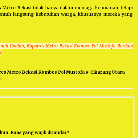
s Metro Bekasi tidak hanya dalam menjaga keamanan, tetapi
yentuh langsung kebutuhan warga, khususnya mereka yang
umah Ibadah, Kapolres Metro Bekasi Kombes Pol Mustofa Berikan
i
lres Metro Bekasi Kombes Pol Mustofa
#
Cikarang Utara
i
ikan.
Ruas yang wajib ditandai
*