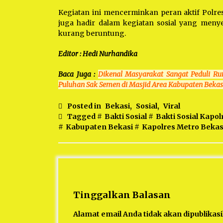
Kegiatan ini mencerminkan peran aktif Polre
juga hadir dalam kegiatan sosial yang men
kurang beruntung.
Editor : Hedi Nurhandika
Baca Juga :
Dikenal Masyarakat Sangat Peduli R
Puluhan Sak Semen di Masjid Area Kabupaten Bekas
Posted in
Bekasi
,
Sosial
,
Viral
Tagged #
Bakti Sosial
#
Bakti Sosial Kapo
#
Kabupaten Bekasi
#
Kapolres Metro Bekas
Tinggalkan Balasan
Alamat email Anda tidak akan dipublikas