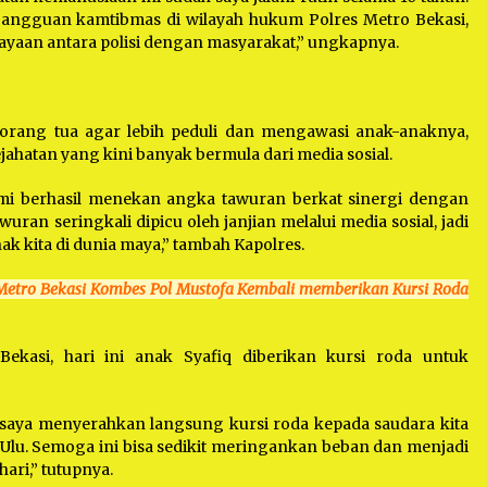
gangguan kamtibmas di wilayah hukum Polres Metro Bekasi,
aan antara polisi dengan masyarakat,” ungkapnya.
rang tua agar lebih peduli dan mengawasi anak-anaknya,
ahatan yang kini banyak bermula dari media sosial.
kami berhasil menekan angka tawuran berkat sinergi dengan
ran seringkali dipicu oleh janjian melalui media sosial, jadi
ak kita di dunia maya,” tambah Kapolres.
Metro Bekasi Kombes Pol Mustofa Kembali memberikan Kursi Roda
ekasi, hari ini anak Syafiq diberikan kursi roda untuk
, saya menyerahkan langsung kursi roda kepada saudara kita
Ulu. Semoga ini bisa sedikit meringankan beban dan menjadi
ari,” tutupnya.