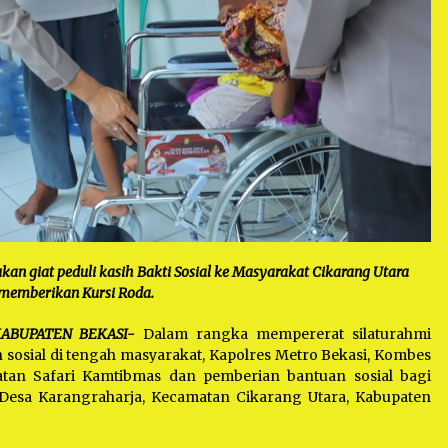
an giat peduli kasih Bakti Sosial ke Masyarakat Cikarang Utara
memberikan Kursi Roda.
KABUPATEN BEKASI-
Dalam rangka mempererat silaturahmi
osial di tengah masyarakat, Kapolres Metro Bekasi, Kombes
iatan Safari Kamtibmas dan pemberian bantuan sosial bagi
 Desa Karangraharja, Kecamatan Cikarang Utara, Kabupaten