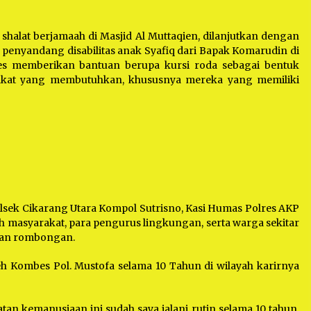
halat berjamaah di Masjid Al Muttaqien, dilanjutkan dengan
enyandang disabilitas anak Syafiq dari Bapak Komarudin di
res memberikan bantuan berupa kursi roda sebagai bentuk
rakat yang membutuhkan, khususnya mereka yang memiliki
polsek Cikarang Utara Kompol Sutrisno, Kasi Humas Polres AKP
h masyarakat, para pengurus lingkungan, serta warga sekitar
dan rombongan.
eh Kombes Pol. Mustofa selama 10 Tahun di wilayah karirnya
tan kemanusiaan ini sudah saya jalani rutin selama 10 tahun.