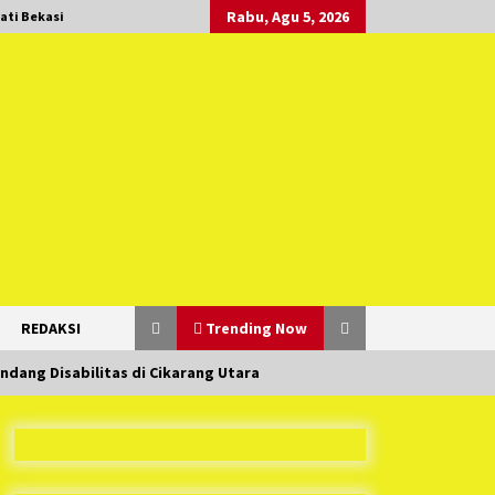
Rabu, Agu 5, 2026
ati Bekasi
REDAKSI
Trending Now
dang Disabilitas di Cikarang Utara
Duh Kacau Banget, Karena Kecewa
Tak Dapat Fasilitas yang Sesuai,
Para Peserta Retret Aparatur Desa