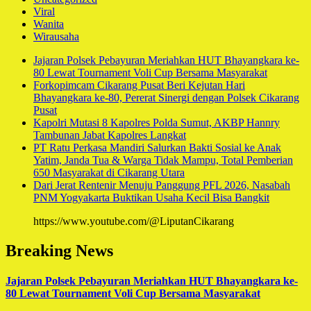
Viral
Wanita
Wirausaha
Jajaran Polsek Pebayuran Meriahkan HUT Bhayangkara ke-
80 Lewat Tournament Voli Cup Bersama Masyarakat
Forkopimcam Cikarang Pusat Beri Kejutan Hari
Bhayangkara ke-80, Pererat Sinergi dengan Polsek Cikarang
Pusat
Kapolri Mutasi 8 Kapolres Polda Sumut, AKBP Hannry
Tambunan Jabat Kapolres Langkat
PT Ratu Perkasa Mandiri Salurkan Bakti Sosial ke Anak
Yatim, Janda Tua & Warga Tidak Mampu, Total Pemberian
650 Masyarakat di Cikarang Utara
Dari Jerat Rentenir Menuju Panggung PFL 2026, Nasabah
PNM Yogyakarta Buktikan Usaha Kecil Bisa Bangkit
https://www.youtube.com/@LiputanCikarang
Breaking News
Jajaran Polsek Pebayuran Meriahkan HUT Bhayangkara ke-
80 Lewat Tournament Voli Cup Bersama Masyarakat