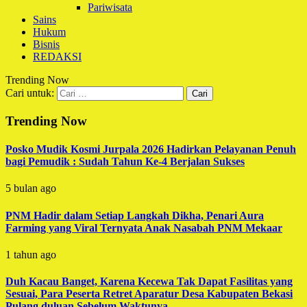
Pariwisata
Sains
Hukum
Bisnis
REDAKSI
Trending Now
Cari untuk:
Trending Now
Posko Mudik Kosmi Jurpala 2026 Hadirkan Pelayanan Penuh
bagi Pemudik : Sudah Tahun Ke-4 Berjalan Sukses
5 bulan ago
PNM Hadir dalam Setiap Langkah Dikha, Penari Aura
Farming yang Viral Ternyata Anak Nasabah PNM Mekaar
1 tahun ago
Duh Kacau Banget, Karena Kecewa Tak Dapat Fasilitas yang
Sesuai, Para Peserta Retret Aparatur Desa Kabupaten Bekasi
Pulang duluan Sebelum Waktunya