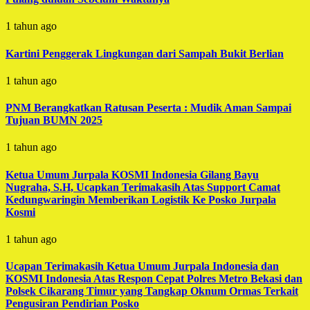
1 tahun ago
Kartini Penggerak Lingkungan dari Sampah Bukit Berlian
1 tahun ago
PNM Berangkatkan Ratusan Peserta : Mudik Aman Sampai
Tujuan BUMN 2025
1 tahun ago
Ketua Umum Jurpala KOSMI Indonesia Gilang Bayu
Nugraha, S.H, Ucapkan Terimakasih Atas Support Camat
Kedungwaringin Memberikan Logistik Ke Posko Jurpala
Kosmi
1 tahun ago
Ucapan Terimakasih Ketua Umum Jurpala Indonesia dan
KOSMI Indonesia Atas Respon Cepat Polres Metro Bekasi dan
Polsek Cikarang Timur yang Tangkap Oknum Ormas Terkait
Pengusiran Pendirian Posko