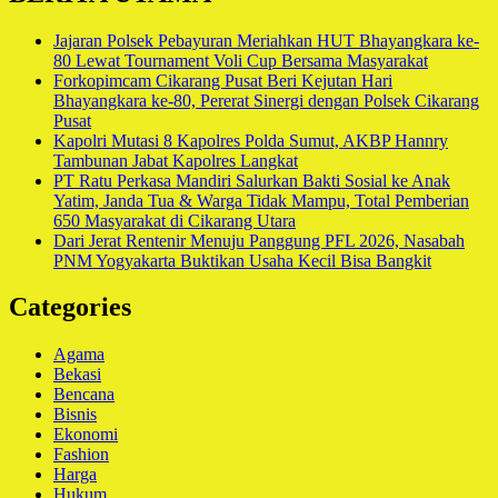
Jajaran Polsek Pebayuran Meriahkan HUT Bhayangkara ke-
80 Lewat Tournament Voli Cup Bersama Masyarakat
Forkopimcam Cikarang Pusat Beri Kejutan Hari
Bhayangkara ke-80, Pererat Sinergi dengan Polsek Cikarang
Pusat
Kapolri Mutasi 8 Kapolres Polda Sumut, AKBP Hannry
Tambunan Jabat Kapolres Langkat
PT Ratu Perkasa Mandiri Salurkan Bakti Sosial ke Anak
Yatim, Janda Tua & Warga Tidak Mampu, Total Pemberian
650 Masyarakat di Cikarang Utara
Dari Jerat Rentenir Menuju Panggung PFL 2026, Nasabah
PNM Yogyakarta Buktikan Usaha Kecil Bisa Bangkit
Categories
Agama
Bekasi
Bencana
Bisnis
Ekonomi
Fashion
Harga
Hukum