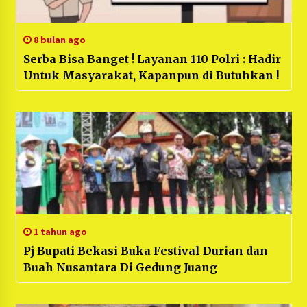
8 bulan ago
Serba Bisa Banget ! Layanan 110 Polri : Hadir
Untuk Masyarakat, Kapanpun di Butuhkan !
1 tahun ago
Pj Bupati Bekasi Buka Festival Durian dan
Buah Nusantara Di Gedung Juang