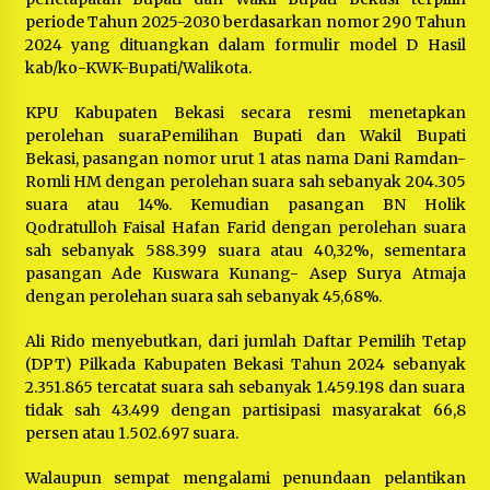
periode Tahun 2025-2030 berdasarkan nomor 290 Tahun
2024 yang dituangkan dalam formulir model D Hasil
kab/ko-KWK-Bupati/Walikota.
KPU Kabupaten Bekasi secara resmi menetapkan
perolehan suaraPemilihan Bupati dan Wakil Bupati
Bekasi, pasangan nomor urut 1 atas nama Dani Ramdan-
Romli HM dengan perolehan suara sah sebanyak 204.305
suara atau 14%. Kemudian pasangan BN Holik
Qodratulloh Faisal Hafan Farid dengan perolehan suara
sah sebanyak 588.399 suara atau 40,32%, sementara
pasangan Ade Kuswara Kunang- Asep Surya Atmaja
dengan perolehan suara sah sebanyak 45,68%.
Ali Rido menyebutkan, dari jumlah Daftar Pemilih Tetap
(DPT) Pilkada Kabupaten Bekasi Tahun 2024 sebanyak
2.351.865 tercatat suara sah sebanyak 1.459.198 dan suara
tidak sah 43.499 dengan partisipasi masyarakat 66,8
persen atau 1.502.697 suara.
Walaupun sempat mengalami penundaan pelantikan