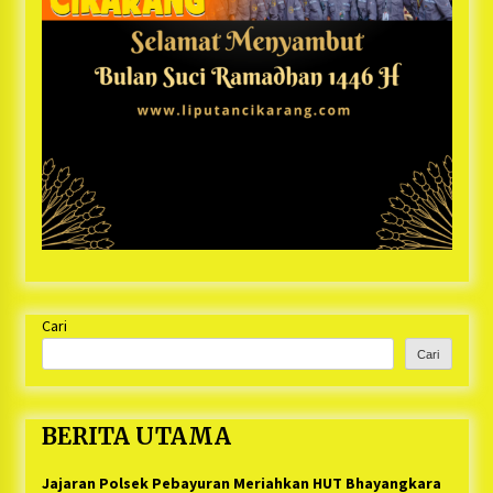
Cari
Cari
BERITA UTAMA
Jajaran Polsek Pebayuran Meriahkan HUT Bhayangkara