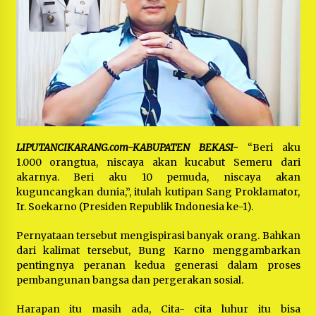
Bayu Nugraha, S.H, Ucapkan Terimakasih Atas
Support Camat Kedungwaringin Memberikan
Logistik Ke Posko Jurpala Kosmi
1 tahun ago
Ucapan Terimakasih Ketua Umum Jurpala
Indonesia dan KOSMI Indonesia Atas Respon
Cepat Polres Metro Bekasi dan Polsek Cikarang
Timur yang Tangkap Oknum Ormas Terkait
1 tahun ago
Pengusiran Pendirian Posko
Kodim 0509 Kabupaten Bekasi Terima 20
Perahu Bantuan Dari Panglima TNI
LIPUTANCIKARANG.com-KABUPATEN BEKASI-
“Beri aku
1 tahun ago
1.000 orangtua, niscaya akan kucabut Semeru dari
akarnya. Beri aku 10 pemuda, niscaya akan
Jelang Ramadhan, Kecamatan Cikarang Pusat
kuguncangkan dunia,”, itulah kutipan Sang Proklamator,
Gelar STQ ke-VII
Ir. Soekarno (Presiden Republik Indonesia ke-1).
1 tahun ago
Pernyataan tersebut mengispirasi banyak orang. Bahkan
dari kalimat tersebut, Bung Karno menggambarkan
pentingnya peranan kedua generasi dalam proses
pembangunan bangsa dan pergerakan sosial.
Harapan itu masih ada, Cita- cita luhur itu bisa