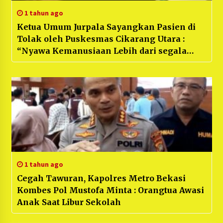
1 tahun ago
Ketua Umum Jurpala Sayangkan Pasien di
Tolak oleh Puskesmas Cikarang Utara :
“Nyawa Kemanusiaan Lebih dari segala
nya”
1 tahun ago
Cegah Tawuran, Kapolres Metro Bekasi
Kombes Pol Mustofa Minta : Orangtua Awasi
Anak Saat Libur Sekolah