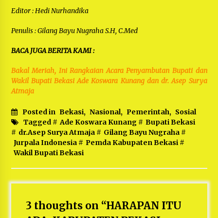
Editor : Hedi Nurhandika
Penulis : Gilang Bayu Nugraha S.H, C.Med
BACA JUGA BERITA KAMI :
Bakal Meriah, Ini Rangkaian Acara Penyambutan Bupati dan
Wakil Bupati Bekasi Ade Koswara Kunang dan dr. Asep Surya
Atmaja
Posted in
Bekasi
,
Nasional
,
Pemerintah
,
Sosial
Tagged #
Ade Koswara Kunang
#
Bupati Bekasi
#
dr.Asep Surya Atmaja
#
Gilang Bayu Nugraha
#
Jurpala Indonesia
#
Pemda Kabupaten Bekasi
#
Wakil Bupati Bekasi
3 thoughts on “
HARAPAN ITU