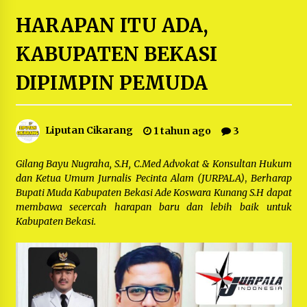
5 bulan ago
HARAPAN ITU ADA,
PNM Hadir dalam Setiap Langkah Dikha, Penari
KABUPATEN BEKASI
Aura Farming yang Viral Ternyata Anak
Nasabah PNM Mekaar
DIPIMPIN PEMUDA
1 tahun ago
Duh Kacau Banget, Karena Kecewa Tak Dapat
Fasilitas yang Sesuai, Para Peserta Retret
Liputan Cikarang
Aparatur Desa Kabupaten Bekasi Pulang duluan
1 tahun ago
3
Sebelum Waktunya
1 tahun ago
Gilang Bayu Nugraha, S.H, C.Med Advokat & Konsultan Hukum
Kartini Penggerak Lingkungan dari Sampah
dan Ketua Umum Jurnalis Pecinta Alam (JURPALA)
,
Berharap
Bukit Berlian
Bupati Muda Kabupaten Bekasi Ade Koswara Kunang S.H dapat
1 tahun ago
membawa secercah harapan baru dan lebih baik untuk
Kabupaten Bekasi.
PNM Berangkatkan Ratusan Peserta : Mudik
Aman Sampai Tujuan BUMN 2025
1 tahun ago
Ketua Umum Jurpala KOSMI Indonesia Gilang