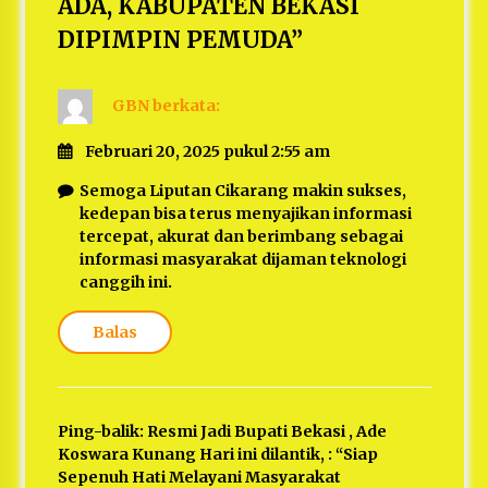
ADA, KABUPATEN BEKASI
DIPIMPIN PEMUDA
”
GBN
berkata:
Februari 20, 2025 pukul 2:55 am
Semoga Liputan Cikarang makin sukses,
kedepan bisa terus menyajikan informasi
tercepat, akurat dan berimbang sebagai
informasi masyarakat dijaman teknologi
canggih ini.
Balas
Ping-balik:
Resmi Jadi Bupati Bekasi , Ade
Koswara Kunang Hari ini dilantik, : “Siap
Sepenuh Hati Melayani Masyarakat