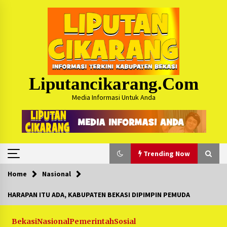
Skip
to
content
Liputancikarang.com
Media Informasi Untuk Anda
Trending Now
Home
Nasional
Trending Now
HARAPAN ITU ADA, KABUPATEN BEKASI DIPIMPIN PEMUDA
Posko Mudik Kosmi Jurpala 2026 Hadirkan
Pelayanan Penuh bagi Pemudik : Sudah Tahun
Bekasi
Nasional
Pemerintah
Sosial
Ke-4 Berjalan Sukses