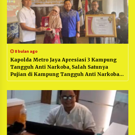
8 bulan ago
Kapolda Metro Jaya Apresiasi 3 Kampung
Tangguh Anti Narkoba, Salah Satunya
Pujian di Kampung Tangguh Anti Narkoba
Polres Metro Bekasi, KasatNarkoba Polres
Metro Bekasi : “Buah dari Kerja Keras
Melindungi Masyarakat”