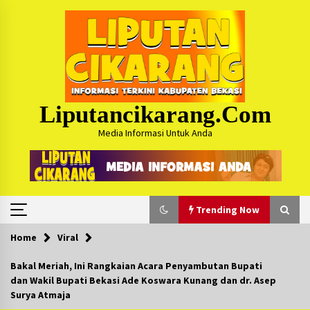
Skip
to
content
Liputancikarang.com
Media Informasi Untuk Anda
Trending Now
Home
Viral
Trending Now
Bakal Meriah, Ini Rangkaian Acara Penyambutan Bupati
dan Wakil Bupati Bekasi Ade Koswara Kunang dan dr. Asep
Posko Mudik Kosmi Jurpala 2026 Hadirkan
Surya Atmaja
Pelayanan Penuh bagi Pemudik : Sudah Tahun
Ke-4 Berjalan Sukses