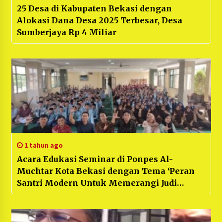
25 Desa di Kabupaten Bekasi dengan
Alokasi Dana Desa 2025 Terbesar, Desa
Sumberjaya Rp 4 Miliar
1 tahun ago
Acara Edukasi Seminar di Ponpes Al-
Muchtar Kota Bekasi dengan Tema ‘Peran
Santri Modern Untuk Memerangi Judi
Daring Melalui Media Sosial’ Ratusan Santri
Hadiri dengan Antusias