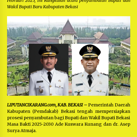
Februari 2025, Ini Rangkaian acara penyambutan Bupati dan
Bayu Nugraha, S.H, Ucapkan Terimakasih Atas
Support Camat Kedungwaringin Memberikan
Wakil Bupati Baru Kabupaten Bekasi
Logistik Ke Posko Jurpala Kosmi
1 tahun ago
Ucapan Terimakasih Ketua Umum Jurpala
Indonesia dan KOSMI Indonesia Atas Respon
Cepat Polres Metro Bekasi dan Polsek Cikarang
Timur yang Tangkap Oknum Ormas Terkait
1 tahun ago
Pengusiran Pendirian Posko
Kodim 0509 Kabupaten Bekasi Terima 20
Perahu Bantuan Dari Panglima TNI
1 tahun ago
Jelang Ramadhan, Kecamatan Cikarang Pusat
Gelar STQ ke-VII
1 tahun ago
LIPUTANCIKARANG.com, KAB. BEKASI –
Pemerintah Daerah
Kabupaten (Pemdakab) Bekasi tengah mempersiapkan
prosesi penyambutan bagi Bupati dan Wakil Bupati Bekasi
Masa Bakti 2025-2030 Ade Kuswara Kunang dan dr. Asep
Surya Atmaja.