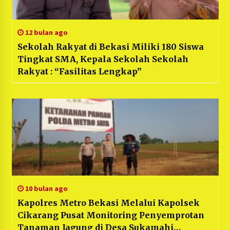
12 bulan ago
Sekolah Rakyat di Bekasi Miliki 180 Siswa
Tingkat SMA, Kepala Sekolah Sekolah
Rakyat : “Fasilitas Lengkap”
10 bulan ago
Kapolres Metro Bekasi Melalui Kapolsek
Cikarang Pusat Monitoring Penyemprotan
Tanaman Jagung di Desa Sukamahi