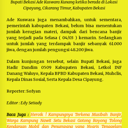
Bupati Bekasi Ade Kuswara Kunang ketika berada di Lokasi
Cipayung, Cikarang Timur, Kabupaten Bekasi
Ade Kuswara juga menambahkan, untuk sementara,
pemerintah kabupaten Bekasi, belum bisa menentukan
jumlah kerugian materi, dampak dari bencana banjir
yang terjadi pada Selasa ( 04/03 ) kemarin. Sedangkan
untuk jumlah yang terdampak banjir sebanyak 61.000
jiwa, dengan jumlah pengungsi 48.200 jiwa.
Dalam kunjungan tersebut, selain Bupati Bekasi, juga
Hadir Dandim 0509 Kabupaten Bekasi, Letkol INF
Danang Waluyo, Kepala BPBD Kabupaten Bekasi, Muhclis,
Kepala Dinas Sosial, Serta Kepala Desa Cipayung.
Reporter: Sofyan
Editor : Edy Setiady
Baca Juga :
Heroik ! Kampungnya Terkena Musibah Banjir,
Warga Kampung Nawit Setu Bekasi Gotong Royong Tolong
Kendaraan Mobil dan Penumpang yang Nyaris Tenggelam