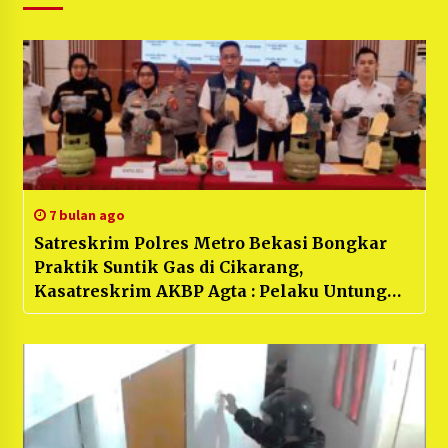
7 bulan ago
Satreskrim Polres Metro Bekasi Bongkar
Praktik Suntik Gas di Cikarang,
Kasatreskrim AKBP Agta : Pelaku Untung
Hingga 350 Juta