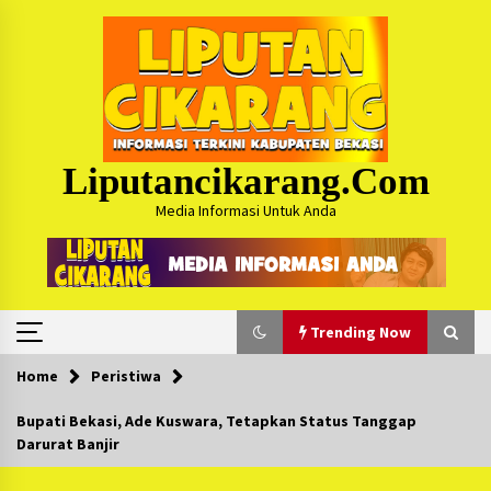
Skip
to
content
Liputancikarang.com
Media Informasi Untuk Anda
Trending Now
Home
Peristiwa
Trending Now
Bupati Bekasi, Ade Kuswara, Tetapkan Status Tanggap
Darurat Banjir
Posko Mudik Kosmi Jurpala 2026 Hadirkan
Pelayanan Penuh bagi Pemudik : Sudah Tahun
Ke-4 Berjalan Sukses