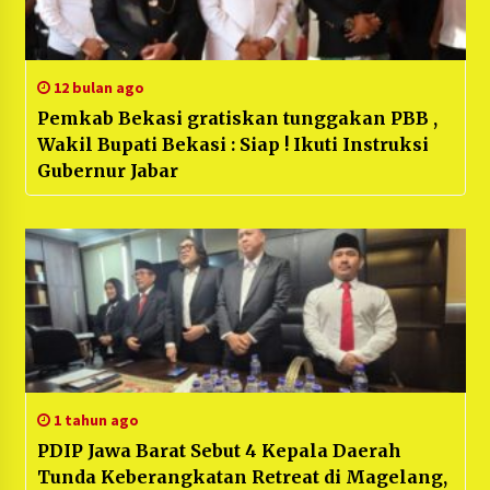
12 bulan ago
Pemkab Bekasi gratiskan tunggakan PBB ,
Wakil Bupati Bekasi : Siap ! Ikuti Instruksi
Gubernur Jabar
1 tahun ago
PDIP Jawa Barat Sebut 4 Kepala Daerah
Tunda Keberangkatan Retreat di Magelang,