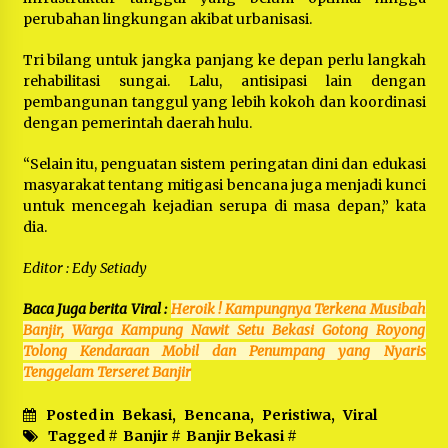
perubahan lingkungan akibat urbanisasi.
Tri bilang untuk jangka panjang ke depan perlu langkah
rehabilitasi sungai. Lalu, antisipasi lain dengan
pembangunan tanggul yang lebih kokoh dan koordinasi
dengan pemerintah daerah hulu.
“Selain itu, penguatan sistem peringatan dini dan edukasi
masyarakat tentang mitigasi bencana juga menjadi kunci
untuk mencegah kejadian serupa di masa depan,” kata
dia.
Editor : Edy Setiady
Baca Juga berita Viral :
Heroik ! Kampungnya Terkena Musibah
Banjir, Warga Kampung Nawit Setu Bekasi Gotong Royong
Tolong Kendaraan Mobil dan Penumpang yang Nyaris
Tenggelam Terseret Banjir
Posted in
Bekasi
,
Bencana
,
Peristiwa
,
Viral
Tagged #
Banjir
#
Banjir Bekasi
#