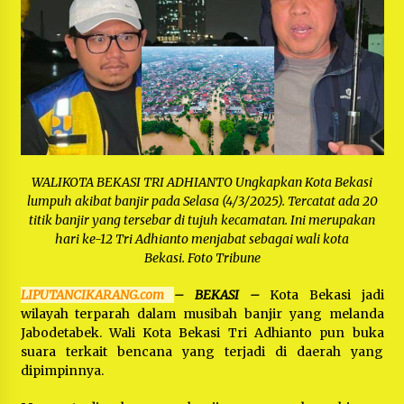
Bayu Nugraha, S.H, Ucapkan Terimakasih Atas
Support Camat Kedungwaringin Memberikan
Logistik Ke Posko Jurpala Kosmi
1 tahun ago
Ucapan Terimakasih Ketua Umum Jurpala
Indonesia dan KOSMI Indonesia Atas Respon
Cepat Polres Metro Bekasi dan Polsek Cikarang
Timur yang Tangkap Oknum Ormas Terkait
1 tahun ago
Pengusiran Pendirian Posko
Kodim 0509 Kabupaten Bekasi Terima 20
Perahu Bantuan Dari Panglima TNI
WALIKOTA BEKASI TRI ADHIANTO Ungkapkan Kota Bekasi
1 tahun ago
lumpuh akibat banjir pada Selasa (4/3/2025). Tercatat ada 20
titik banjir yang tersebar di tujuh kecamatan. Ini merupakan
hari ke-12 Tri Adhianto menjabat sebagai wali kota
Jelang Ramadhan, Kecamatan Cikarang Pusat
Gelar STQ ke-VII
Bekasi. Foto Tribune
1 tahun ago
LIPUTANCIKARANG.com
– BEKASI –
Kota Bekasi jadi
wilayah terparah dalam musibah banjir yang melanda
Jabodetabek. Wali Kota Bekasi Tri Adhianto pun buka
suara terkait bencana yang terjadi di daerah yang
dipimpinnya.