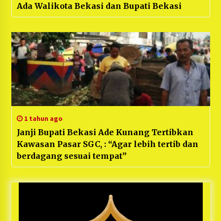
Ada Walikota Bekasi dan Bupati Bekasi
1 tahun ago
Janji Bupati Bekasi Ade Kunang Tertibkan
Kawasan Pasar SGC, : “Agar lebih tertib dan
berdagang sesuai tempat”