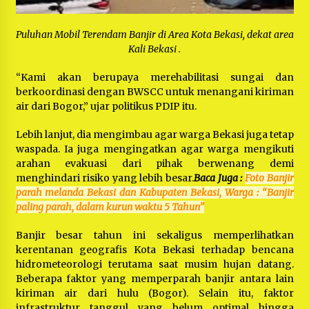
Puluhan Mobil Terendam Banjir di Area Kota Bekasi, dekat area
Kali Bekasi .
“Kami akan berupaya merehabilitasi sungai dan
berkoordinasi dengan BWSCC untuk menangani kiriman
air dari Bogor,” ujar politikus PDIP itu.
Lebih lanjut, dia mengimbau agar warga Bekasi juga tetap
waspada. Ia juga mengingatkan agar warga mengikuti
arahan evakuasi dari pihak berwenang demi
menghindari risiko yang lebih besar.
Baca Juga :
Foto Banjir
parah melanda Bekasi dan Kabupaten Bekasi, Warga : “Banjir
paling parah, dalam kurun waktu 5 Tahun”
Banjir besar tahun ini sekaligus memperlihatkan
kerentanan geografis Kota Bekasi terhadap bencana
hidrometeorologi terutama saat musim hujan datang.
Beberapa faktor yang memperparah banjir antara lain
kiriman air dari hulu (Bogor). Selain itu, faktor
infrastruktur tanggul yang belum optimal hingga