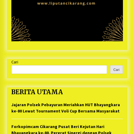
Cari
Cari
BERITA UTAMA
Jajaran Polsek Pebayuran Meriahkan HUT Bhayangkara
ke-80 Lewat Tournament Voli Cup Bersama Masyarakat
Forkopimcam Cikarang Pusat Beri Kejutan Hari
Bhayangkara ke-80, Pererat Sinergi dengan Polsek