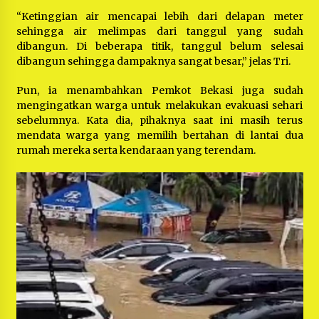
“Ketinggian air mencapai lebih dari delapan meter
sehingga air melimpas dari tanggul yang sudah
dibangun. Di beberapa titik, tanggul belum selesai
dibangun sehingga dampaknya sangat besar,” jelas Tri.
Pun, ia menambahkan Pemkot Bekasi juga sudah
mengingatkan warga untuk melakukan evakuasi sehari
sebelumnya. Kata dia, pihaknya saat ini masih terus
mendata warga yang memilih bertahan di lantai dua
rumah mereka serta kendaraan yang terendam.