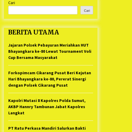
Cari
Kabupaten Bekasi Pulang duluan
1 tahun ago
Sebelum Waktunya
Cari
Ketua Umum Jurpala KOSMI
Indonesia Gilang Bayu Nugraha,
S.H, Ucapkan Terimakasih Atas
BERITA UTAMA
Support Camat Kedungwaringin
1 tahun ago
Memberikan Logistik Ke Posko
Jurpala Kosmi
Jajaran Polsek Pebayuran Meriahkan HUT
Jelang Ramadhan, Kecamatan
Cikarang Pusat Gelar STQ ke-VII
Bhayangkara ke-80 Lewat Tournament Voli
1 tahun ago
Cup Bersama Masyarakat
Forkopimcam Cikarang Pusat Beri Kejutan
Hari Bhayangkara ke-80, Pererat Sinergi
dengan Polsek Cikarang Pusat
Kapolri Mutasi 8 Kapolres Polda Sumut,
AKBP Hannry Tambunan Jabat Kapolres
Langkat
PT Ratu Perkasa Mandiri Salurkan Bakti