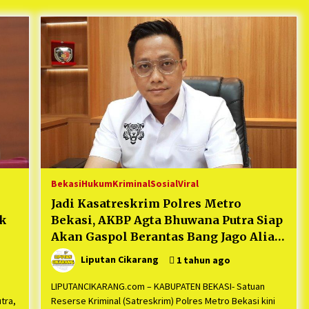
Mekaar
1 tahun ago
i
PNM Berangkatkan Ratusan Peserta
: Mudik Aman Sampai Tujuan BUMN
2025
1 tahun ago
Kodim 0509 Kabupaten Bekasi
Terima 20 Perahu Bantuan Dari
es
Panglima TNI
1 tahun ago
s
ko
Bekasi
Hukum
Kriminal
Sosial
Viral
Jadi Kasatreskrim Polres Metro
ik
Bekasi, AKBP Agta Bhuwana Putra Siap
Akan Gaspol Berantas Bang Jago Alias
Premanisme
Liputan Cikarang
1 tahun ago
LIPUTANCIKARANG.com – KABUPATEN BEKASI- Satuan
tra,
Reserse Kriminal (Satreskrim) Polres Metro Bekasi kini