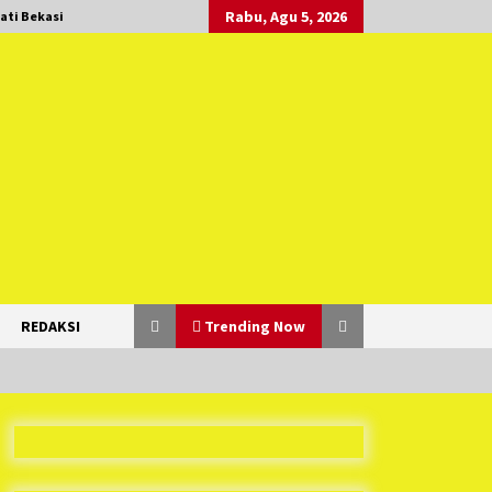
Rabu, Agu 5, 2026
ati Bekasi
REDAKSI
Trending Now
Duh Kacau Banget, Karena Kecewa
Tak Dapat Fasilitas yang Sesuai,
Para Peserta Retret Aparatur Desa