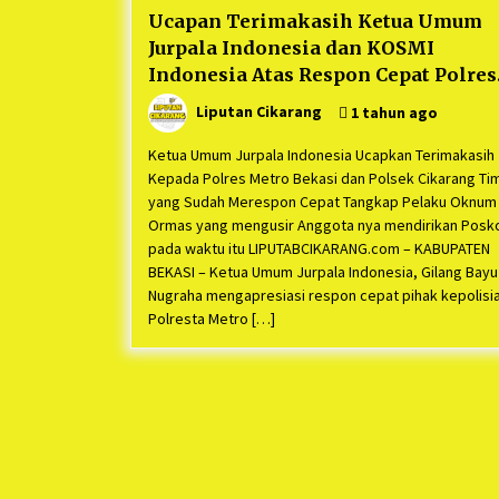
Ucapan Terimakasih Ketua Umum
Jurpala Indonesia dan KOSMI
Indonesia Atas Respon Cepat Polres
Metro Bekasi dan Polsek Cikarang
Liputan Cikarang
1 tahun ago
Timur yang Tangkap Oknum Ormas
Terkait Pengusiran Pendirian Posk
Ketua Umum Jurpala Indonesia Ucapkan Terimakasih
Kepada Polres Metro Bekasi dan Polsek Cikarang Ti
yang Sudah Merespon Cepat Tangkap Pelaku Oknum
Ormas yang mengusir Anggota nya mendirikan Posk
pada waktu itu LIPUTABCIKARANG.com – KABUPATEN
BEKASI – Ketua Umum Jurpala Indonesia, Gilang Bayu
Nugraha mengapresiasi respon cepat pihak kepolisi
Polresta Metro […]