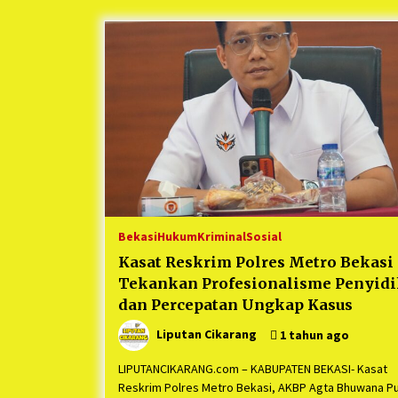
Berjalan Sukses
5 bulan ago
Kartini Penggerak Lingkungan dar
Sampah Bukit Berlian
1 tahun ago
Ucapan Terimakasih Ketua Umum
Jurpala Indonesia dan KOSMI
Indonesia Atas Respon Cepat Polr
Metro Bekasi dan Polsek Cikarang
1 tahun ago
Timur yang Tangkap Oknum Orma
Terkait Pengusiran Pendirian Pos
Bekasi
Hukum
Kriminal
Sosial
Kasat Reskrim Polres Metro Bekasi
Tekankan Profesionalisme Penyid
dan Percepatan Ungkap Kasus
Liputan Cikarang
1 tahun ago
LIPUTANCIKARANG.com – KABUPATEN BEKASI- Kasat
Reskrim Polres Metro Bekasi, AKBP Agta Bhuwana Pu