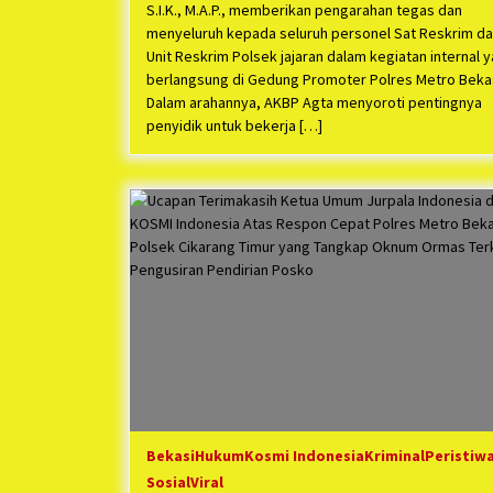
S.I.K., M.A.P., memberikan pengarahan tegas dan
menyeluruh kepada seluruh personel Sat Reskrim d
Unit Reskrim Polsek jajaran dalam kegiatan internal 
berlangsung di Gedung Promoter Polres Metro Bekas
Dalam arahannya, AKBP Agta menyoroti pentingnya
penyidik untuk bekerja […]
Bekasi
Hukum
Kosmi Indonesia
Kriminal
Peristiw
Sosial
Viral