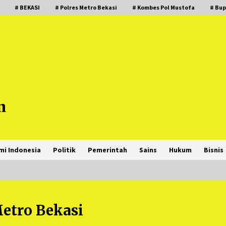
# BEKASI
# Polres Metro Bekasi
# Kombes Pol Mustofa
# Bup
m
mi Indonesia
Politik
Pemerintah
Sains
Hukum
Bisnis
etro Bekasi
PNM Hadir dalam Setiap Langkah
Dikha, Penari Aura Farming yang
Viral Ternyata Anak Nasabah PNM