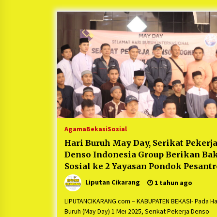
Berjalan Sukses
5 bulan ago
Kartini Penggerak Lingkungan dar
Sampah Bukit Berlian
1 tahun ago
Ucapan Terimakasih Ketua Umum
Jurpala Indonesia dan KOSMI
Indonesia Atas Respon Cepat Polr
Metro Bekasi dan Polsek Cikarang
1 tahun ago
Timur yang Tangkap Oknum Orma
Terkait Pengusiran Pendirian Pos
Agama
Bekasi
Sosial
Hari Buruh May Day, Serikat Pekerj
Denso Indonesia Group Berikan Bak
Sosial ke 2 Yayasan Pondok Pesant
di Kabupaten Bekasi
Liputan Cikarang
1 tahun ago
LIPUTANCIKARANG.com – KABUPATEN BEKASI- Pada Ha
Buruh (May Day) 1 Mei 2025, Serikat Pekerja Denso