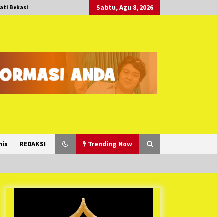
Sabtu, Agu 8, 2026
ati Bekasi
nis
REDAKSI
Trending Now
Duh Kacau Banget, Karena Kecewa
Tak Dapat Fasilitas yang Sesuai,
Para Peserta Retret Aparatur Desa