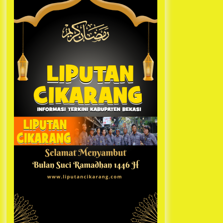
Kabupaten Bekasi Pulang duluan
1 tahun ago
Sebelum Waktunya
Ketua Umum Jurpala KOSMI
Indonesia Gilang Bayu Nugraha,
S.H, Ucapkan Terimakasih Atas
Support Camat Kedungwaringin
1 tahun ago
Memberikan Logistik Ke Posko
Jurpala Kosmi
Jelang Ramadhan, Kecamatan
Cikarang Pusat Gelar STQ ke-VII
1 tahun ago