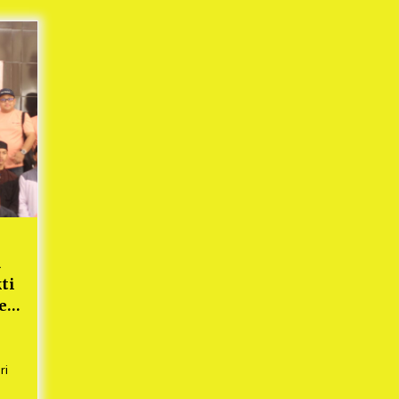
Mekaar
1 tahun ago
i
PNM Berangkatkan Ratusan Peserta
: Mudik Aman Sampai Tujuan BUMN
2025
1 tahun ago
Kodim 0509 Kabupaten Bekasi
Terima 20 Perahu Bantuan Dari
es
Panglima TNI
1 tahun ago
s
ko
a
ti
ren
ri