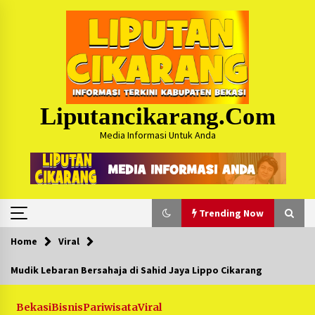
Skip
to
content
Liputancikarang.com
Media Informasi Untuk Anda
Trending Now
Home
Viral
Trending Now
Mudik Lebaran Bersahaja di Sahid Jaya Lippo Cikarang
Posko Mudik Kosmi Jurpala 2026 Hadirkan
Pelayanan Penuh bagi Pemudik : Sudah Tahun
Bekasi
Bisnis
Pariwisata
Viral
Ke-4 Berjalan Sukses