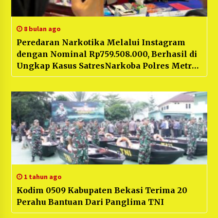
8 bulan ago
Peredaran Narkotika Melalui Instagram
dengan Nominal Rp759.508.000, Berhasil di
Ungkap Kasus SatresNarkoba Polres Metro
Bekasi
1 tahun ago
Kodim 0509 Kabupaten Bekasi Terima 20
Perahu Bantuan Dari Panglima TNI