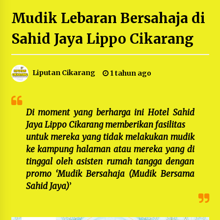
5 bulan ago
Mudik Lebaran Bersahaja di
PNM Hadir dalam Setiap Langkah Dikha, Penari
Sahid Jaya Lippo Cikarang
Aura Farming yang Viral Ternyata Anak
Nasabah PNM Mekaar
1 tahun ago
Liputan Cikarang
1 tahun ago
Duh Kacau Banget, Karena Kecewa Tak Dapat
Fasilitas yang Sesuai, Para Peserta Retret
Aparatur Desa Kabupaten Bekasi Pulang duluan
Sebelum Waktunya
1 tahun ago
Di moment yang berharga ini Hotel Sahid
Jaya Lippo Cikarang memberikan fasilitas
Kartini Penggerak Lingkungan dari Sampah
Bukit Berlian
untuk mereka yang tidak melakukan mudik
1 tahun ago
ke kampung halaman atau mereka yang di
tinggal oleh asisten rumah tangga dengan
PNM Berangkatkan Ratusan Peserta : Mudik
promo ‘Mudik Bersahaja (Mudik Bersama
Aman Sampai Tujuan BUMN 2025
Sahid Jaya)
’
1 tahun ago
Ketua Umum Jurpala KOSMI Indonesia Gilang