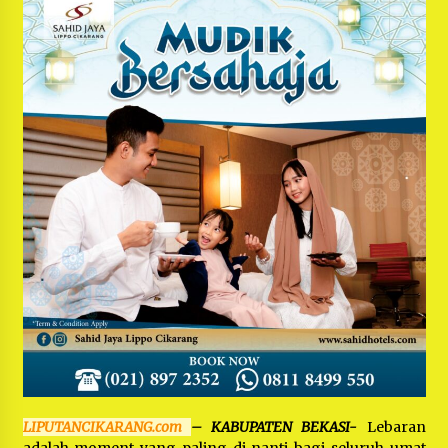
Bayu Nugraha, S.H, Ucapkan Terimakasih Atas
Support Camat Kedungwaringin Memberikan
Logistik Ke Posko Jurpala Kosmi
1 tahun ago
Ucapan Terimakasih Ketua Umum Jurpala
Indonesia dan KOSMI Indonesia Atas Respon
Cepat Polres Metro Bekasi dan Polsek Cikarang
Timur yang Tangkap Oknum Ormas Terkait
1 tahun ago
Pengusiran Pendirian Posko
Kodim 0509 Kabupaten Bekasi Terima 20
Perahu Bantuan Dari Panglima TNI
1 tahun ago
Jelang Ramadhan, Kecamatan Cikarang Pusat
Gelar STQ ke-VII
1 tahun ago
LIPUTANCIKARANG.com
– KABUPATEN BEKASI-
Lebaran