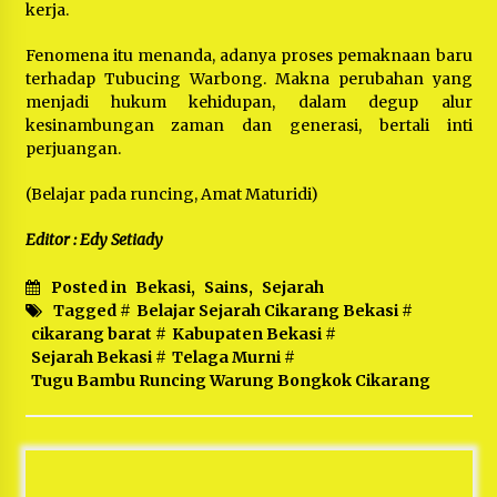
kerja.
Fenomena itu menanda, adanya proses pemaknaan baru
terhadap Tubucing Warbong. Makna perubahan yang
menjadi hukum kehidupan, dalam degup alur
kesinambungan zaman dan generasi, bertali inti
perjuangan.
(Belajar pada runcing, Amat Maturidi)
Editor : Edy Setiady
Posted in
Bekasi
,
Sains
,
Sejarah
Tagged #
Belajar Sejarah Cikarang Bekasi
#
cikarang barat
#
Kabupaten Bekasi
#
Sejarah Bekasi
#
Telaga Murni
#
Tugu Bambu Runcing Warung Bongkok Cikarang