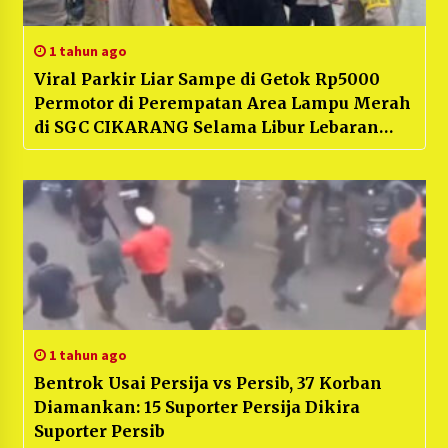
1 tahun ago
Viral Parkir Liar Sampe di Getok Rp5000
Permotor di Perempatan Area Lampu Merah
di SGC CIKARANG Selama Libur Lebaran
Akhir nya di tertibkan Kepolisian
1 tahun ago
Bentrok Usai Persija vs Persib, 37 Korban
Diamankan: 15 Suporter Persija Dikira
Suporter Persib