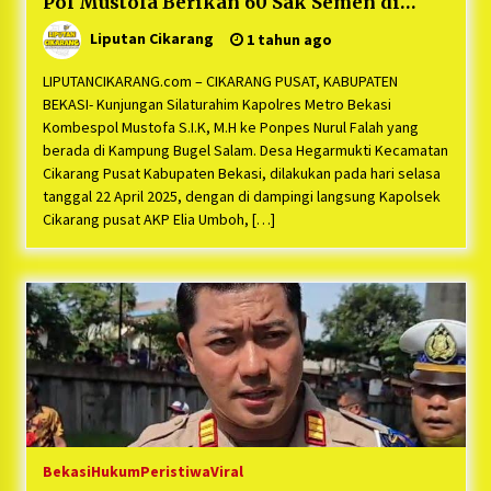
Pol Mustofa Berikan 60 Sak Semen di
Masjid Pondok Pesantren Nurul Falah
Liputan Cikarang
1 tahun ago
Cikarang Pusat
LIPUTANCIKARANG.com – CIKARANG PUSAT, KABUPATEN
BEKASI- Kunjungan Silaturahim Kapolres Metro Bekasi
Kombespol Mustofa S.I.K, M.H ke Ponpes Nurul Falah yang
berada di Kampung Bugel Salam. Desa Hegarmukti Kecamatan
Cikarang Pusat Kabupaten Bekasi, dilakukan pada hari selasa
tanggal 22 April 2025, dengan di dampingi langsung Kapolsek
Cikarang pusat AKP Elia Umboh, […]
Bekasi
Hukum
Peristiwa
Viral