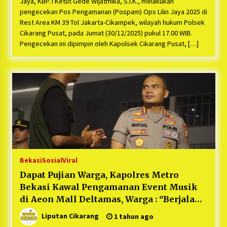
Jaya, KBP. I Ketut Gede Wijatmika, S.I.K., melakukan
pengecekan Pos Pengamanan (Pospam) Ops Lilin Jaya 2025 di
Rest Area KM 39 Tol Jakarta-Cikampek, wilayah hukum Polsek
Cikarang Pusat, pada Jumat (30/12/2025) pukul 17.00 WIB.
Pengecekan ini dipimpin oleh Kapolsek Cikarang Pusat, […]
Bekasi
Sosial
Viral
Dapat Pujian Warga, Kapolres Metro
Bekasi Kawal Pengamanan Event Musik
di Aeon Mall Deltamas, Warga : “Berjalan
Damai dan penjagaan Kepolisian
Liputan Cikarang
1 tahun ago
Humanis Baik”.