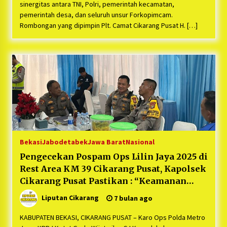
Bayu Nugraha, S.H, Ucapkan Terimakasih Atas
sinergitas antara TNI, Polri, pemerintah kecamatan,
Support Camat Kedungwaringin Memberikan
pemerintah desa, dan seluruh unsur Forkopimcam.
Logistik Ke Posko Jurpala Kosmi
1 tahun ago
Rombongan yang dipimpin Plt. Camat Cikarang Pusat H. […]
Ucapan Terimakasih Ketua Umum Jurpala
Indonesia dan KOSMI Indonesia Atas Respon
Cepat Polres Metro Bekasi dan Polsek Cikarang
Timur yang Tangkap Oknum Ormas Terkait
1 tahun ago
Pengusiran Pendirian Posko
Kodim 0509 Kabupaten Bekasi Terima 20
Perahu Bantuan Dari Panglima TNI
1 tahun ago
Jelang Ramadhan, Kecamatan Cikarang Pusat
Bekasi
Jabodetabek
Jawa Barat
Nasional
Gelar STQ ke-VII
1 tahun ago
Pengecekan Pospam Ops Lilin Jaya 2025 di
Rest Area KM 39 Cikarang Pusat, Kapolsek
Cikarang Pusat Pastikan : “Keamanan
Liburan Aman!”
Liputan Cikarang
7 bulan ago
KABUPATEN BEKASI, CIKARANG PUSAT – Karo Ops Polda Metro