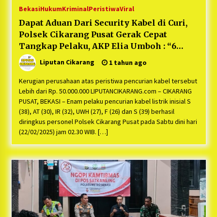
Bekasi
Hukum
Kriminal
Peristiwa
Viral
Dapat Aduan Dari Security Kabel di Curi,
Polsek Cikarang Pusat Gerak Cepat
Tangkap Pelaku, AKP Elia Umboh : “6
Pelaku Berhasil kita amankan”
Liputan Cikarang
1 tahun ago
Kerugian perusahaan atas peristiwa pencurian kabel tersebut
Lebih dari Rp. 50.000.000 LIPUTANCIKARANG.com – CIKARANG
PUSAT, BEKASI – Enam pelaku pencurian kabel listrik inisial S
(38), AT (30), IR (32), UWH (27), F (26) dan S (39) berhasil
diringkus personel Polsek Cikarang Pusat pada Sabtu dini hari
(22/02/2025) jam 02.30 WIB. […]