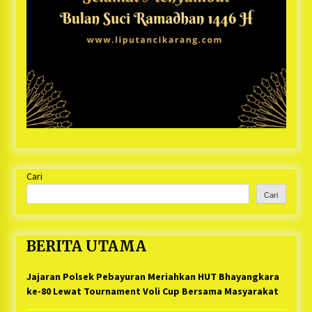
Cari
Cari
BERITA UTAMA
Jajaran Polsek Pebayuran Meriahkan HUT Bhayangkara
ke-80 Lewat Tournament Voli Cup Bersama Masyarakat