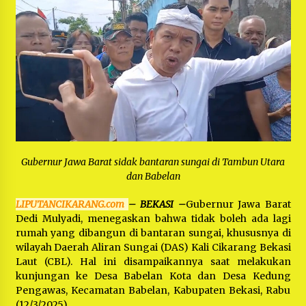
Bayu Nugraha, S.H, Ucapkan Terimakasih Atas
Support Camat Kedungwaringin Memberikan
Logistik Ke Posko Jurpala Kosmi
1 tahun ago
Ucapan Terimakasih Ketua Umum Jurpala
Indonesia dan KOSMI Indonesia Atas Respon
Cepat Polres Metro Bekasi dan Polsek Cikarang
Timur yang Tangkap Oknum Ormas Terkait
1 tahun ago
Pengusiran Pendirian Posko
Kodim 0509 Kabupaten Bekasi Terima 20
Perahu Bantuan Dari Panglima TNI
1 tahun ago
Gubernur Jawa Barat sidak bantaran sungai di Tambun Utara
dan Babelan
Jelang Ramadhan, Kecamatan Cikarang Pusat
Gelar STQ ke-VII
LIPUTANCIKARANG.com
– BEKASI
–
Gubernur Jawa Barat
1 tahun ago
Dedi Mulyadi, menegaskan bahwa tidak boleh ada lagi
rumah yang dibangun di bantaran sungai, khususnya di
wilayah Daerah Aliran Sungai (DAS) Kali Cikarang Bekasi
Laut (CBL). Hal ini disampaikannya saat melakukan
kunjungan ke Desa Babelan Kota dan Desa Kedung
Pengawas, Kecamatan Babelan, Kabupaten Bekasi, Rabu
(12/3/2025).