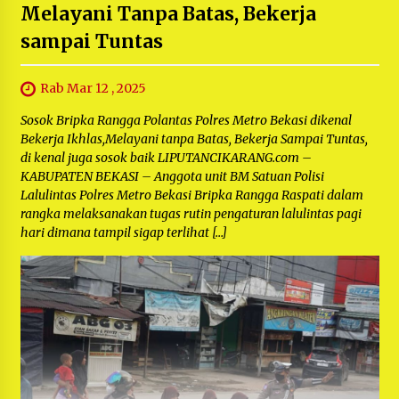
Melayani Tanpa Batas, Bekerja
sampai Tuntas
Rab Mar 12 , 2025
Sosok Bripka Rangga Polantas Polres Metro Bekasi dikenal
Bekerja Ikhlas,Melayani tanpa Batas, Bekerja Sampai Tuntas,
di kenal juga sosok baik LIPUTANCIKARANG.com –
KABUPATEN BEKASI – Anggota unit BM Satuan Polisi
Lalulintas Polres Metro Bekasi Bripka Rangga Raspati dalam
rangka melaksanakan tugas rutin pengaturan lalulintas pagi
hari dimana tampil sigap terlihat […]