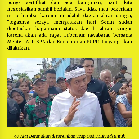
punya sertifikat dan ada bangunan, nanti kita
negosiasikan sambil berjalan. Saya tidak mau pekerjaan
ini terhambat karena ini adalah daerah aliran sungai,
“tegasnya seraya mengatakan hari Senin sudah
diputuskan bagaimana status daerah aliran sungai.
karena akan ada rapat Gubernur Jawabarat, bersama
Menteri ATR BPN dan Kementerian PUPR. Ini yang akan
dilakukan.
40 Alat Berat akan di terjunkan ucap Dedi Mulyadi untuk