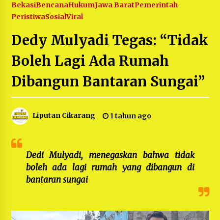
Bekasi
Bencana
Hukum
Jawa Barat
Pemerintah
5 bulan ago
Peristiwa
Sosial
Viral
PNM Hadir dalam Setiap Langkah Dikha, Penari
Dedy Mulyadi Tegas: “Tidak
Aura Farming yang Viral Ternyata Anak
Nasabah PNM Mekaar
Boleh Lagi Ada Rumah
1 tahun ago
Dibangun Bantaran Sungai”
Duh Kacau Banget, Karena Kecewa Tak Dapat
Fasilitas yang Sesuai, Para Peserta Retret
Aparatur Desa Kabupaten Bekasi Pulang duluan
Sebelum Waktunya
1 tahun ago
Liputan Cikarang
1 tahun ago
Kartini Penggerak Lingkungan dari Sampah
Bukit Berlian
1 tahun ago
Dedi Mulyadi, menegaskan bahwa tidak
boleh ada lagi rumah yang dibangun di
PNM Berangkatkan Ratusan Peserta : Mudik
Aman Sampai Tujuan BUMN 2025
bantaran sungai
1 tahun ago
Ketua Umum Jurpala KOSMI Indonesia Gilang