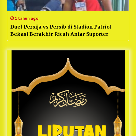
1 tahun ago
Duel Persija vs Persib di Stadion Patriot
Bekasi Berakhir Ricuh Antar Suporter