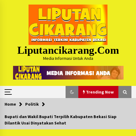
Skip
to
content
Liputancikarang.com
Media Informasi Untuk Anda
Trending Now
Home
Politik
Trending Now
Bupati dan Wakil Bupati Terpilih Kabupaten Bekasi Siap
Dilantik Usai Dinyatakan Sehat
Posko Mudik Kosmi Jurpala 2026 Hadirkan
Pelayanan Penuh bagi Pemudik : Sudah Tahun
Ke-4 Berjalan Sukses