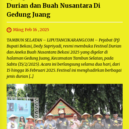
Durian dan Buah Nusantara Di
Gedung Juang
Ming Feb 16 , 2025
TAMBUN SELATAN – LIPUTANCIKARANG.COM – Pejabat (Pj)
Bupati Bekasi, Dedy Supriyadi, resmi membuka Festival Durian
dan Aneka Buah Nusantara Bekasi 2025 yang digelar di
halaman Gedung Juang, Kecamatan Tambun Selatan, pada
Sabtu (15/2/2025). Acara ini berlangsung selama dua hari, dari
15 hingga 16 Februari 2025. Festival ini menghadirkan berbagai
jenis durian […]