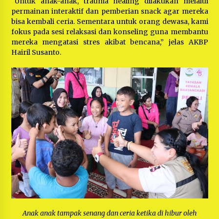
“Untuk anak-anak, trauma healing dilakukan melalui
permainan interaktif dan pemberian snack agar mereka
bisa kembali ceria. Sementara untuk orang dewasa, kami
fokus pada sesi relaksasi dan konseling guna membantu
mereka mengatasi stres akibat bencana,” jelas AKBP
Hairil Susanto.
Anak anak tampak senang dan ceria ketika di hibur oleh