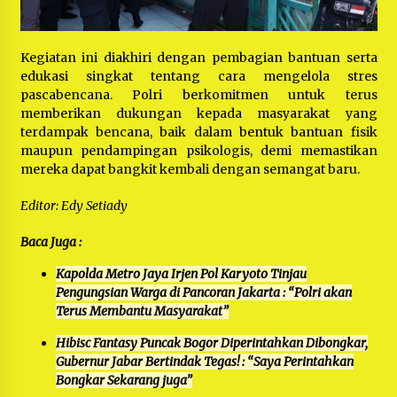
Kegiatan ini diakhiri dengan pembagian bantuan serta
edukasi singkat tentang cara mengelola stres
pascabencana. Polri berkomitmen untuk terus
memberikan dukungan kepada masyarakat yang
terdampak bencana, baik dalam bentuk bantuan fisik
maupun pendampingan psikologis, demi memastikan
mereka dapat bangkit kembali dengan semangat baru.
Editor: Edy Setiady
Baca Juga :
Kapolda Metro Jaya Irjen Pol Karyoto Tinjau
Pengungsian Warga di Pancoran Jakarta : “Polri akan
Terus Membantu Masyarakat”
Hibisc Fantasy Puncak Bogor Diperintahkan Dibongkar,
Gubernur Jabar Bertindak Tegas! : “Saya Perintahkan
Bongkar Sekarang juga”