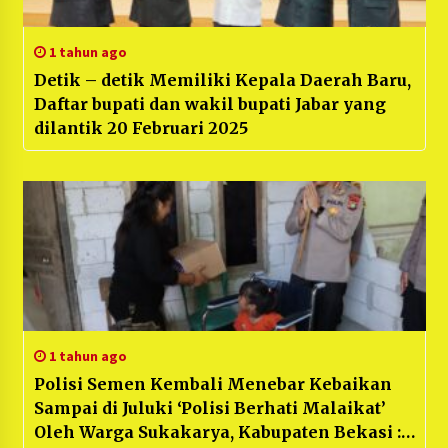
1 tahun ago
Detik – detik Memiliki Kepala Daerah Baru,
Daftar bupati dan wakil bupati Jabar yang
dilantik 20 Februari 2025
1 tahun ago
Polisi Semen Kembali Menebar Kebaikan
Sampai di Juluki ‘Polisi Berhati Malaikat’
Oleh Warga Sukakarya, Kabupaten Bekasi :