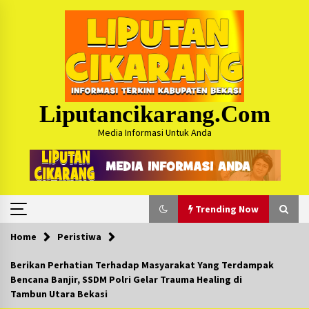
Skip
to
content
Liputancikarang.com
Media Informasi Untuk Anda
Trending Now
Home
Peristiwa
Trending Now
Berikan Perhatian Terhadap Masyarakat Yang Terdampak
Bencana Banjir, SSDM Polri Gelar Trauma Healing di
Posko Mudik Kosmi Jurpala 2026 Hadirkan
Tambun Utara Bekasi
Pelayanan Penuh bagi Pemudik : Sudah Tahun
Ke-4 Berjalan Sukses