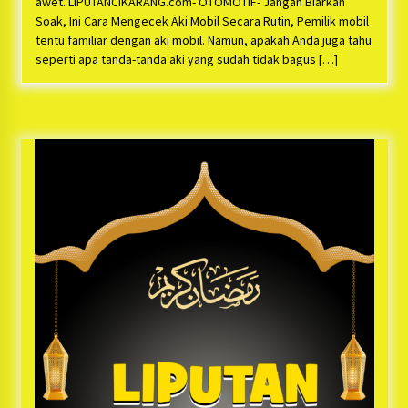
awet. LIPUTANCIKARANG.com- OTOMOTIF- Jangan Biarkan
Soak, Ini Cara Mengecek Aki Mobil Secara Rutin, Pemilik mobil
tentu familiar dengan aki mobil. Namun, apakah Anda juga tahu
seperti apa tanda-tanda aki yang sudah tidak bagus […]