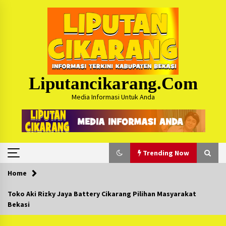
Skip
to
content
Liputancikarang.com
Media Informasi Untuk Anda
Trending Now
Home
Trending Now
Toko Aki Rizky Jaya Battery Cikarang Pilihan Masyarakat
Bekasi
Posko Mudik Kosmi Jurpala 2026 Hadirkan
Pelayanan Penuh bagi Pemudik : Sudah Tahun
Ke-4 Berjalan Sukses