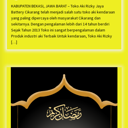
Bayu Nugraha, S.H, Ucapkan Terimakasih Atas
Support Camat Kedungwaringin Memberikan
KABUPATEN BEKASI, JAWA BARAT – Toko Aki Rizky Jaya
Logistik Ke Posko Jurpala Kosmi
1 tahun ago
Battery Cikarang telah menjadi salah satu toko aki kendaraan
yang paling dipercaya oleh masyarakat Cikarang dan
Ucapan Terimakasih Ketua Umum Jurpala
sekitarnya. Dengan pengalaman lebih dari 14 tahun berdiri
Indonesia dan KOSMI Indonesia Atas Respon
Sejak Tahun 2013 Toko ini sangat berpengalaman dalam
Cepat Polres Metro Bekasi dan Polsek Cikarang
Produk industri aki Terbaik Untuk kendaraan, Toko Aki Rizky
Timur yang Tangkap Oknum Ormas Terkait
1 tahun ago
[…]
Pengusiran Pendirian Posko
Kodim 0509 Kabupaten Bekasi Terima 20
Perahu Bantuan Dari Panglima TNI
1 tahun ago
Jelang Ramadhan, Kecamatan Cikarang Pusat
Gelar STQ ke-VII
1 tahun ago