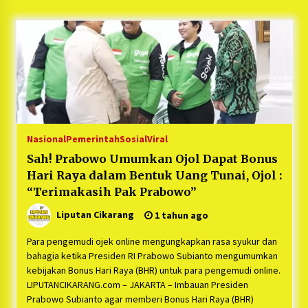
5 bulan ago
PNM Hadir dalam Setiap Langkah Dikha, Penari
Aura Farming yang Viral Ternyata Anak
Nasabah PNM Mekaar
1 tahun ago
Duh Kacau Banget, Karena Kecewa Tak Dapat
Fasilitas yang Sesuai, Para Peserta Retret
Aparatur Desa Kabupaten Bekasi Pulang duluan
Nasional
Pemerintah
Sosial
Viral
Sebelum Waktunya
1 tahun ago
Sah! Prabowo Umumkan Ojol Dapat Bonus
Hari Raya dalam Bentuk Uang Tunai, Ojol :
Kartini Penggerak Lingkungan dari Sampah
Bukit Berlian
“Terimakasih Pak Prabowo”
1 tahun ago
Liputan Cikarang
1 tahun ago
PNM Berangkatkan Ratusan Peserta : Mudik
Para pengemudi ojek online mengungkapkan rasa syukur dan
Aman Sampai Tujuan BUMN 2025
bahagia ketika Presiden RI Prabowo Subianto mengumumkan
1 tahun ago
kebijakan Bonus Hari Raya (BHR) untuk para pengemudi online.
LIPUTANCIKARANG.com – JAKARTA – Imbauan Presiden
Prabowo Subianto agar memberi Bonus Hari Raya (BHR)
Ketua Umum Jurpala KOSMI Indonesia Gilang