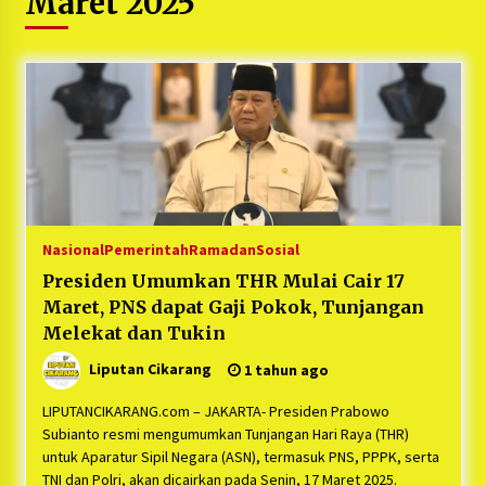
Maret 2025
5 bulan ago
PNM Hadir dalam Setiap Langkah Dikha, Penari
Aura Farming yang Viral Ternyata Anak
Nasabah PNM Mekaar
1 tahun ago
Duh Kacau Banget, Karena Kecewa Tak Dapat
Fasilitas yang Sesuai, Para Peserta Retret
Aparatur Desa Kabupaten Bekasi Pulang duluan
Sebelum Waktunya
1 tahun ago
Nasional
Pemerintah
Ramadan
Sosial
Kartini Penggerak Lingkungan dari Sampah
Presiden Umumkan THR Mulai Cair 17
Bukit Berlian
Maret, PNS dapat Gaji Pokok, Tunjangan
1 tahun ago
Melekat dan Tukin
Liputan Cikarang
1 tahun ago
PNM Berangkatkan Ratusan Peserta : Mudik
Aman Sampai Tujuan BUMN 2025
LIPUTANCIKARANG.com – JAKARTA- Presiden Prabowo
1 tahun ago
Subianto resmi mengumumkan Tunjangan Hari Raya (THR)
untuk Aparatur Sipil Negara (ASN), termasuk PNS, PPPK, serta
Ketua Umum Jurpala KOSMI Indonesia Gilang
TNI dan Polri, akan dicairkan pada Senin, 17 Maret 2025.