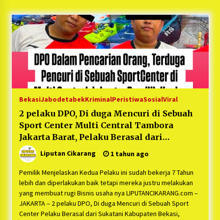
5 bulan ago
PNM Hadir dalam Setiap Langkah Dikha, Penari
Aura Farming yang Viral Ternyata Anak
Nasabah PNM Mekaar
1 tahun ago
Duh Kacau Banget, Karena Kecewa Tak Dapat
Fasilitas yang Sesuai, Para Peserta Retret
Aparatur Desa Kabupaten Bekasi Pulang duluan
Bekasi
Jabodetabek
Kriminal
Peristiwa
Sosial
Viral
Sebelum Waktunya
1 tahun ago
2 pelaku DPO, Di duga Mencuri di Sebuah
Sport Center Multi Central Tambora
Kartini Penggerak Lingkungan dari Sampah
Bukit Berlian
Jakarta Barat, Pelaku Berasal dari
1 tahun ago
Sukatani Kabupaten Bekasi, Kerugian
Liputan Cikarang
1 tahun ago
Pemilik Usaha mencapai 400Juta+ lebih.
PNM Berangkatkan Ratusan Peserta : Mudik
Pemilik Menjelaskan Kedua Pelaku ini sudah bekerja 7 Tahun
Aman Sampai Tujuan BUMN 2025
lebih dan diperlakukan baik tetapi mereka justru melakukan
1 tahun ago
yang membuat rugi Bisnis usaha nya LIPUTANCIKARANG.com –
JAKARTA – 2 pelaku DPO, Di duga Mencuri di Sebuah Sport
Center Pelaku Berasal dari Sukatani Kabupaten Bekasi,
Ketua Umum Jurpala KOSMI Indonesia Gilang