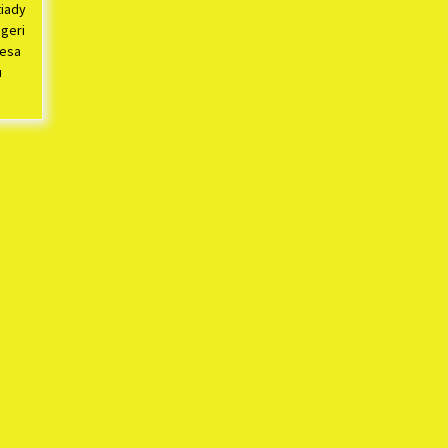
tiady
geri
Desa
u