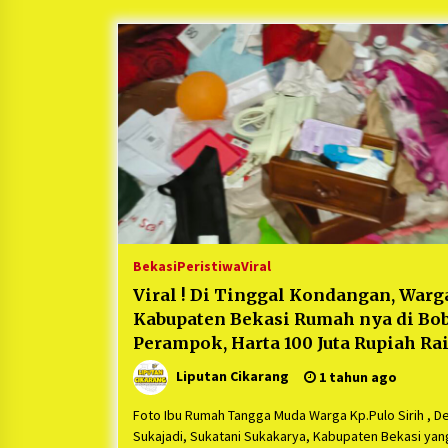
Berjalan Sukses
5 bulan ago
Kartini Penggerak Lingkungan dar
Sampah Bukit Berlian
1 tahun ago
Ucapan Terimakasih Ketua Umum
Jurpala Indonesia dan KOSMI
Indonesia Atas Respon Cepat Polr
Metro Bekasi dan Polsek Cikarang
1 tahun ago
Timur yang Tangkap Oknum Orma
Terkait Pengusiran Pendirian Pos
Bekasi
Peristiwa
Viral
Viral ! Di Tinggal Kondangan, Warg
Kabupaten Bekasi Rumah nya di Bo
Perampok, Harta 100 Juta Rupiah Ra
di gondol Perampok
Liputan Cikarang
1 tahun ago
Foto Ibu Rumah Tangga Muda Warga Kp.Pulo Sirih , D
Sukajadi, Sukatani Sukakarya, Kabupaten Bekasi yan