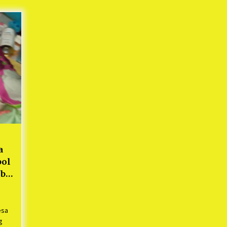
Mekaar
1 tahun ago
i
PNM Berangkatkan Ratusan Peserta
: Mudik Aman Sampai Tujuan BUMN
2025
1 tahun ago
Kodim 0509 Kabupaten Bekasi
Terima 20 Perahu Bantuan Dari
es
Panglima TNI
1 tahun ago
s
ko
a
bol
ib
esa
g