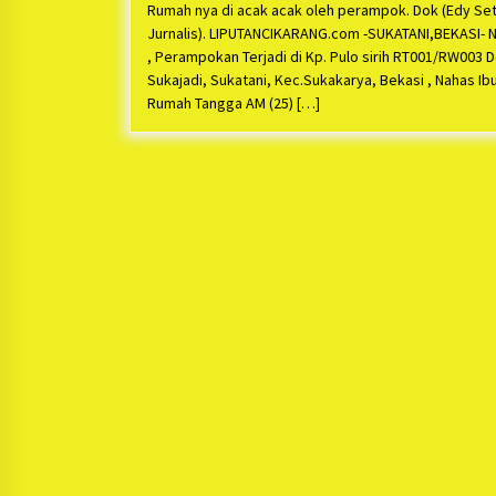
Rumah nya di acak acak oleh perampok. Dok (Edy Se
Jurnalis). LIPUTANCIKARANG.com -SUKATANI,BEKASI- N
, Perampokan Terjadi di Kp. Pulo sirih RT001/RW003 
Sukajadi, Sukatani, Kec.Sukakarya, Bekasi , Nahas Ib
Rumah Tangga AM (25) […]