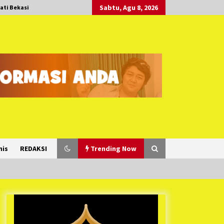
Sabtu, Agu 8, 2026
ati Bekasi
nis
REDAKSI
Trending Now
Duh Kacau Banget, Karena Kecewa
Tak Dapat Fasilitas yang Sesuai,
Para Peserta Retret Aparatur Desa