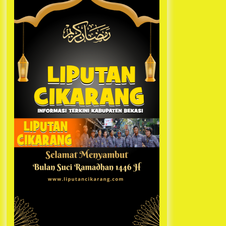
Kabupaten Bekasi Pulang duluan
1 tahun ago
Sebelum Waktunya
Ketua Umum Jurpala KOSMI
Indonesia Gilang Bayu Nugraha,
S.H, Ucapkan Terimakasih Atas
Support Camat Kedungwaringin
1 tahun ago
Memberikan Logistik Ke Posko
Jurpala Kosmi
Jelang Ramadhan, Kecamatan
Cikarang Pusat Gelar STQ ke-VII
1 tahun ago