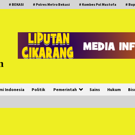
# BEKASI
# Polres Metro Bekasi
# Kombes Pol Mustofa
# Bup
m
mi Indonesia
Politik
Pemerintah
Sains
Hukum
Bis
PNM Hadir dalam Setiap Langkah
Dikha, Penari Aura Farming yang
Viral Ternyata Anak Nasabah PNM