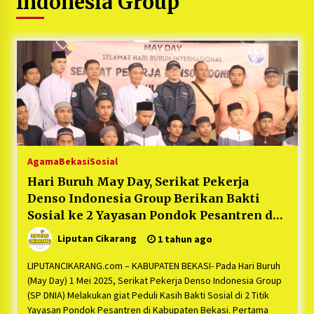
Indonesia Group
5 bulan ago
PNM Hadir dalam Setiap Langkah Dikha, Penari
Aura Farming yang Viral Ternyata Anak
Nasabah PNM Mekaar
1 tahun ago
Duh Kacau Banget, Karena Kecewa Tak Dapat
Fasilitas yang Sesuai, Para Peserta Retret
Aparatur Desa Kabupaten Bekasi Pulang duluan
Sebelum Waktunya
1 tahun ago
Agama
Bekasi
Sosial
Kartini Penggerak Lingkungan dari Sampah
Hari Buruh May Day, Serikat Pekerja
Bukit Berlian
Denso Indonesia Group Berikan Bakti
1 tahun ago
Sosial ke 2 Yayasan Pondok Pesantren di
Kabupaten Bekasi
Liputan Cikarang
1 tahun ago
PNM Berangkatkan Ratusan Peserta : Mudik
Aman Sampai Tujuan BUMN 2025
LIPUTANCIKARANG.com – KABUPATEN BEKASI- Pada Hari Buruh
1 tahun ago
(May Day) 1 Mei 2025, Serikat Pekerja Denso Indonesia Group
(SP DNIA) Melakukan giat Peduli Kasih Bakti Sosial di 2 Titik
Ketua Umum Jurpala KOSMI Indonesia Gilang
Yayasan Pondok Pesantren di Kabupaten Bekasi. Pertama