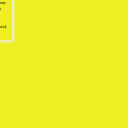
inan
s
esil