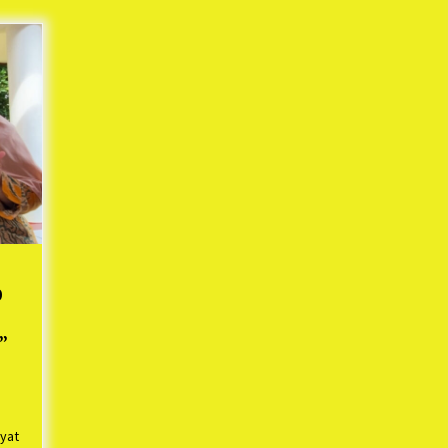
Mekaar
1 tahun ago
i
PNM Berangkatkan Ratusan Peserta
: Mudik Aman Sampai Tujuan BUMN
2025
1 tahun ago
Kodim 0509 Kabupaten Bekasi
Terima 20 Perahu Bantuan Dari
es
Panglima TNI
1 tahun ago
s
ko
0
h
”
yat