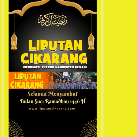
Kabupaten Bekasi Pulang duluan
1 tahun ago
Sebelum Waktunya
Ketua Umum Jurpala KOSMI
Indonesia Gilang Bayu Nugraha,
S.H, Ucapkan Terimakasih Atas
Support Camat Kedungwaringin
1 tahun ago
Memberikan Logistik Ke Posko
Jurpala Kosmi
Jelang Ramadhan, Kecamatan
Cikarang Pusat Gelar STQ ke-VII
1 tahun ago