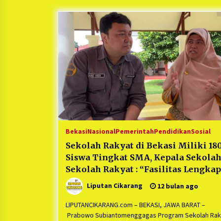
Berjalan Sukses
5 bulan ago
Kartini Penggerak Lingkungan dar
Sampah Bukit Berlian
1 tahun ago
Ucapan Terimakasih Ketua Umum
Jurpala Indonesia dan KOSMI
Indonesia Atas Respon Cepat Polr
Metro Bekasi dan Polsek Cikarang
1 tahun ago
Timur yang Tangkap Oknum Orma
Terkait Pengusiran Pendirian Pos
Bekasi
Nasional
Pemerintah
Pendidikan
Sosial
Sekolah Rakyat di Bekasi Miliki 18
Siswa Tingkat SMA, Kepala Sekola
Sekolah Rakyat : “Fasilitas Lengkap
Liputan Cikarang
12 bulan ago
LIPUTANCIKARANG.com – BEKASI, JAWA BARAT –
Prabowo Subiantomenggagas Program Sekolah Rak