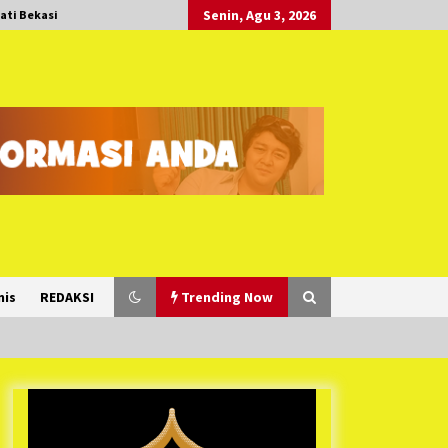
Senin, Agu 3, 2026
ati Bekasi
nis
REDAKSI
Trending Now
Duh Kacau Banget, Karena Kecewa
Tak Dapat Fasilitas yang Sesuai,
Para Peserta Retret Aparatur Desa