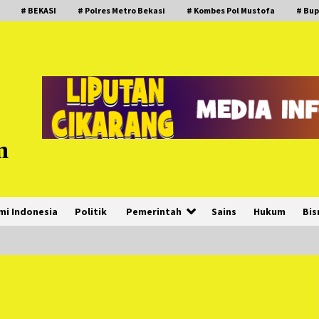
# BEKASI
# Polres Metro Bekasi
# Kombes Pol Mustofa
# Bup
m
mi Indonesia
Politik
Pemerintah
Sains
Hukum
Bis
PNM Hadir dalam Setiap Langkah
Dikha, Penari Aura Farming yang
Viral Ternyata Anak Nasabah PNM