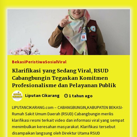
5 bulan ago
PNM Hadir dalam Setiap Langkah Dikha, Penari
Aura Farming yang Viral Ternyata Anak
Nasabah PNM Mekaar
1 tahun ago
Duh Kacau Banget, Karena Kecewa Tak Dapat
Fasilitas yang Sesuai, Para Peserta Retret
Aparatur Desa Kabupaten Bekasi Pulang duluan
Bekasi
Peristiwa
Sosial
Viral
Sebelum Waktunya
1 tahun ago
Klarifikasi yang Sedang Viral, RSUD
Cabangbungin Tegaskan Komitmen
Kartini Penggerak Lingkungan dari Sampah
Bukit Berlian
Profesionalisme dan Pelayanan Publik
1 tahun ago
Liputan Cikarang
1 tahun ago
PNM Berangkatkan Ratusan Peserta : Mudik
LIPUTANCIKARANG.com – CABANGBUNGIN,KABUPATEN BEKASI-
Aman Sampai Tujuan BUMN 2025
Rumah Sakit Umum Daerah (RSUD) Cabangbungin merilis
1 tahun ago
klarifikasi resmi terkait video dan informasi viral yang sempat
menimbulkan keresahan masyarakat. Klarifikasi tersebut
disampaikan langsung oleh Direktur Utama RSUD
Ketua Umum Jurpala KOSMI Indonesia Gilang