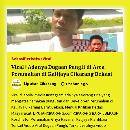
5 bulan ago
PNM Hadir dalam Setiap Langkah Dikha, Penari
Aura Farming yang Viral Ternyata Anak
Nasabah PNM Mekaar
1 tahun ago
Duh Kacau Banget, Karena Kecewa Tak Dapat
Fasilitas yang Sesuai, Para Peserta Retret
Aparatur Desa Kabupaten Bekasi Pulang duluan
Bekasi
Peristiwa
Viral
Sebelum Waktunya
1 tahun ago
Viral ! Adanya Dugaan Pungli di Area
Perumahan di Kalijaya Cikarang Bekasi
Kartini Penggerak Lingkungan dari Sampah
Bukit Berlian
Liputan Cikarang
1 tahun ago
1 tahun ago
Viral di sosial media Instagram ada nya seorang Pria yang
PNM Berangkatkan Ratusan Peserta : Mudik
mengatas namakan pungutan dari Developer Perumahan di
Aman Sampai Tujuan BUMN 2025
Kalijaya Cikarang Barat Bekasi, Menuai Kritikan Pedas
1 tahun ago
Masyarakat. LIPUTANCIKARANG.com-CIKARANG BARAT, BEKASI-
Kordinator Perumahan Griya Hasanah Kalijaya Klarifikasi
Terkait Video Viral Dugaan Pungli, Terkait viralnya video
Ketua Umum Jurpala KOSMI Indonesia Gilang