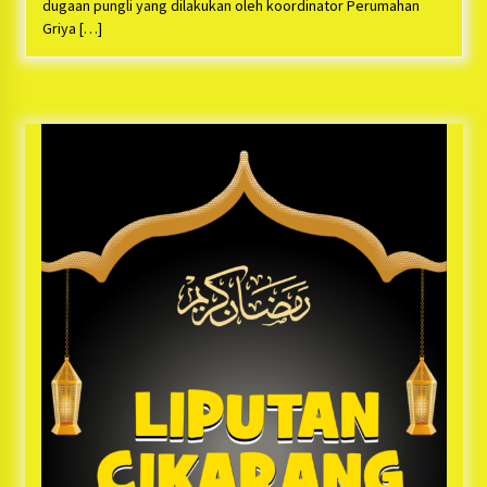
Bayu Nugraha, S.H, Ucapkan Terimakasih Atas
dugaan pungli yang dilakukan oleh koordinator Perumahan
Support Camat Kedungwaringin Memberikan
Griya […]
Logistik Ke Posko Jurpala Kosmi
1 tahun ago
Ucapan Terimakasih Ketua Umum Jurpala
Indonesia dan KOSMI Indonesia Atas Respon
Cepat Polres Metro Bekasi dan Polsek Cikarang
Timur yang Tangkap Oknum Ormas Terkait
1 tahun ago
Pengusiran Pendirian Posko
Kodim 0509 Kabupaten Bekasi Terima 20
Perahu Bantuan Dari Panglima TNI
1 tahun ago
Jelang Ramadhan, Kecamatan Cikarang Pusat
Gelar STQ ke-VII
1 tahun ago