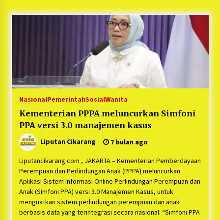
5 bulan ago
PNM Hadir dalam Setiap Langkah Dikha, Penari
Aura Farming yang Viral Ternyata Anak
Nasabah PNM Mekaar
1 tahun ago
Duh Kacau Banget, Karena Kecewa Tak Dapat
Fasilitas yang Sesuai, Para Peserta Retret
Aparatur Desa Kabupaten Bekasi Pulang duluan
Nasional
Pemerintah
Sosial
Wanita
Sebelum Waktunya
1 tahun ago
Kementerian PPPA meluncurkan Simfoni
PPA versi 3.0 manajemen kasus
Kartini Penggerak Lingkungan dari Sampah
Bukit Berlian
Liputan Cikarang
7 bulan ago
1 tahun ago
Liputancikarang.com , JAKARTA – Kementerian Pemberdayaan
PNM Berangkatkan Ratusan Peserta : Mudik
Perempuan dan Perlindungan Anak (PPPA) meluncurkan
Aman Sampai Tujuan BUMN 2025
Aplikasi Sistem Informasi Online Perlindungan Perempuan dan
1 tahun ago
Anak (Simfoni PPA) versi 3.0 Manajemen Kasus, untuk
menguatkan sistem perlindungan perempuan dan anak
berbasis data yang terintegrasi secara nasional. “Simfoni PPA
Ketua Umum Jurpala KOSMI Indonesia Gilang