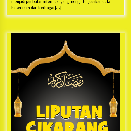
Bayu Nugraha, S.H, Ucapkan Terimakasih Atas
menjadi jembatan informasi yang mengintegrasikan data
Support Camat Kedungwaringin Memberikan
kekerasan dari berbagai […]
Logistik Ke Posko Jurpala Kosmi
1 tahun ago
Ucapan Terimakasih Ketua Umum Jurpala
Indonesia dan KOSMI Indonesia Atas Respon
Cepat Polres Metro Bekasi dan Polsek Cikarang
Timur yang Tangkap Oknum Ormas Terkait
1 tahun ago
Pengusiran Pendirian Posko
Kodim 0509 Kabupaten Bekasi Terima 20
Perahu Bantuan Dari Panglima TNI
1 tahun ago
Jelang Ramadhan, Kecamatan Cikarang Pusat
Gelar STQ ke-VII
1 tahun ago