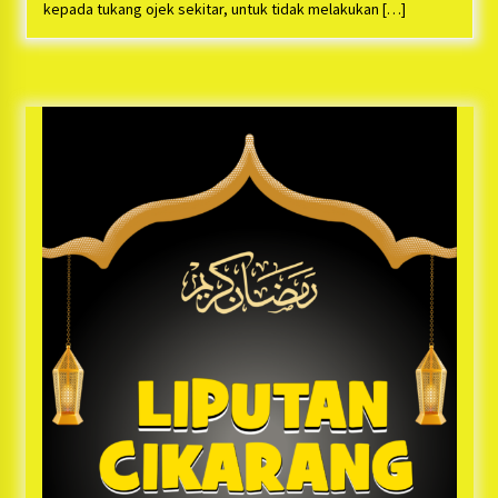
Bayu Nugraha, S.H, Ucapkan Terimakasih Atas
kepada tukang ojek sekitar, untuk tidak melakukan […]
Support Camat Kedungwaringin Memberikan
Logistik Ke Posko Jurpala Kosmi
1 tahun ago
Ucapan Terimakasih Ketua Umum Jurpala
Indonesia dan KOSMI Indonesia Atas Respon
Cepat Polres Metro Bekasi dan Polsek Cikarang
Timur yang Tangkap Oknum Ormas Terkait
1 tahun ago
Pengusiran Pendirian Posko
Kodim 0509 Kabupaten Bekasi Terima 20
Perahu Bantuan Dari Panglima TNI
1 tahun ago
Jelang Ramadhan, Kecamatan Cikarang Pusat
Gelar STQ ke-VII
1 tahun ago