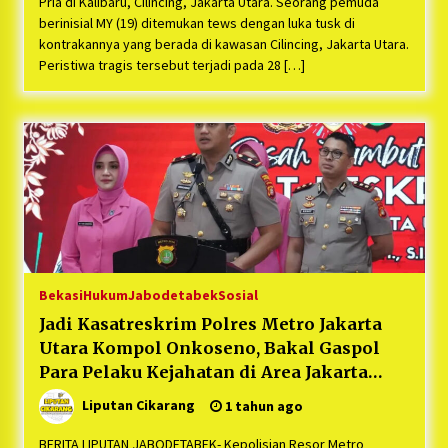
Pria di Kalibaru, Cilincing, Jakarta Utara. Seorang pemuda
berinisial MY (19) ditemukan tews dengan luka tusk di
kontrakannya yang berada di kawasan Cilincing, Jakarta Utara.
Peristiwa tragis tersebut terjadi pada 28 […]
Bekasi
Hukum
Jabodetabek
Sosial
Jadi Kasatreskrim Polres Metro Jakarta
Utara Kompol Onkoseno, Bakal Gaspol
Para Pelaku Kejahatan di Area Jakarta
Utara : “Premanisme, Pungli, dan Tawuran
Liputan Cikarang
1 tahun ago
Bakal di Tindak Tegas”
BERITA LIPUTAN JABODETABEK- Kepolisian Resor Metro