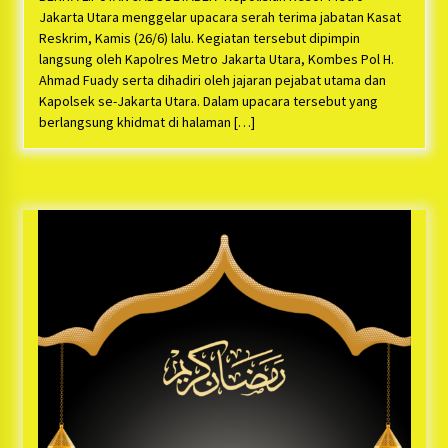
Jakarta Utara menggelar upacara serah terima jabatan Kasat
Reskrim, Kamis (26/6) lalu. Kegiatan tersebut dipimpin
langsung oleh Kapolres Metro Jakarta Utara, Kombes Pol H.
Ahmad Fuady serta dihadiri oleh jajaran pejabat utama dan
Kapolsek se-Jakarta Utara. Dalam upacara tersebut yang
berlangsung khidmat di halaman […]