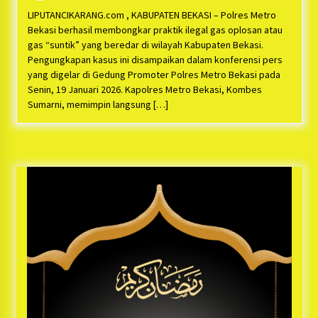
Bayu Nugraha, S.H, Ucapkan Terimakasih Atas
Support Camat Kedungwaringin Memberikan
LIPUTANCIKARANG.com , KABUPATEN BEKASI – Polres Metro
Logistik Ke Posko Jurpala Kosmi
1 tahun ago
Bekasi berhasil membongkar praktik ilegal gas oplosan atau
gas “suntik” yang beredar di wilayah Kabupaten Bekasi.
Ucapan Terimakasih Ketua Umum Jurpala
Pengungkapan kasus ini disampaikan dalam konferensi pers
Indonesia dan KOSMI Indonesia Atas Respon
yang digelar di Gedung Promoter Polres Metro Bekasi pada
Cepat Polres Metro Bekasi dan Polsek Cikarang
Senin, 19 Januari 2026. Kapolres Metro Bekasi, Kombes
Timur yang Tangkap Oknum Ormas Terkait
1 tahun ago
Sumarni, memimpin langsung […]
Pengusiran Pendirian Posko
Kodim 0509 Kabupaten Bekasi Terima 20
Perahu Bantuan Dari Panglima TNI
1 tahun ago
Jelang Ramadhan, Kecamatan Cikarang Pusat
Gelar STQ ke-VII
1 tahun ago