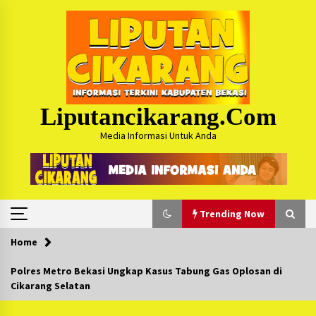
Skip
to
content
Liputancikarang.com
Media Informasi Untuk Anda
Trending Now
Home
Trending Now
Polres Metro Bekasi Ungkap Kasus Tabung Gas Oplosan di
Cikarang Selatan
Posko Mudik Kosmi Jurpala 2026 Hadirkan
Pelayanan Penuh bagi Pemudik : Sudah Tahun
Ke-4 Berjalan Sukses