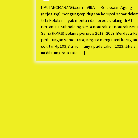
Keseluruhan di Total Sentuh Angka
Rp1 Kuadriliun!
LIPUTANCIKARANG.com – VIRAL – Kejaksaan Agung
(Kejagung) mengungkap dugaan korupsi besar dala
tata kelola minyak mentah dan produk kilang di PT
Pertamina Subholding serta Kontraktor Kontrak Kerj
Sama (KKKS) selama periode 2018–2023. Berdasarka
perhitungan sementara, negara mengalami kerugian
sekitar Rp193,7 triliun hanya pada tahun 2023. Jika a
ini dihitung rata-rata […]