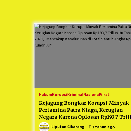
Hukum
Korupsi
Kriminal
Nasional
Viral
Kejagung Bongkar Korupsi Minyak
Pertamina Patra Niaga, Kerugian
Negara Karena Oplosan Rp193,7 Tril
itu Tahun 2023, : Mencakup
Liputan Cikarang
1 tahun ago