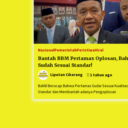
1 tahun ago
Ucapan Terimakasih Ketua Umum
Jurpala Indonesia dan KOSMI
Indonesia Atas Respon Cepat Polr
Metro Bekasi dan Polsek Cikarang
1 tahun ago
Timur yang Tangkap Oknum Orma
Terkait Pengusiran Pendirian Pos
Nasional
Pemerintah
Peristiwa
Viral
Bantah BBM Pertamax Oplosan, Bahl
Sudah Sesuai Standar!
Liputan Cikarang
1 tahun ago
Bahlil Berucap Bahwa Pertamax Sudai Sesuai Kualitas
Standar dan Membantah adanya Pengoplosan