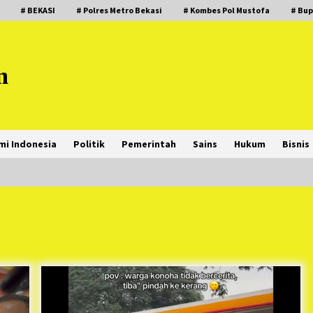
# BEKASI
# Polres Metro Bekasi
# Kombes Pol Mustofa
# Bup
m
mi Indonesia
Politik
Pemerintah
Sains
Hukum
Bisnis
PNM Hadir dalam Setiap Langkah
Dikha, Penari Aura Farming yang
Viral Ternyata Anak Nasabah PNM
Mekaar
1 tahun ago
i
PNM Berangkatkan Ratusan Peserta
: Mudik Aman Sampai Tujuan BUMN
2025