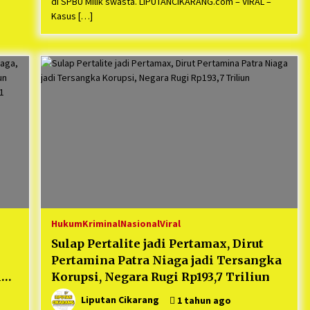
di SPBU Milik swasta. LIPUTANCIKARANG.com – VIRAL –
Kasus […]
Hukum
Kriminal
Nasional
Viral
Sulap Pertalite jadi Pertamax, Dirut
Pertamina Patra Niaga jadi Tersangka
iun
Korupsi, Negara Rugi Rp193,7 Triliun
Liputan Cikarang
1 tahun ago