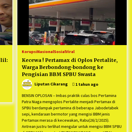
1 tahun ago
Kodim 0509 Kabupaten Bekasi
Terima 20 Perahu Bantuan Dari
es
Panglima TNI
1 tahun ago
s
ko
Korupsi
Nasional
Sosial
Viral
il:
Kecewa ! Pertamax di Oplos Pertalite,
Warga Berbondong-bondong ke
Pengisian BBM SPBU Swasta
Liputan Cikarang
1 tahun ago
BENSIN OPLOSAN – Imbas praktik culas bos Pertamina
Patra Niaga mengoplos Pertalite menjadi Pertamax di
SPBU berdampak pertamina di beberapa Jabodetabek
sepi, kendaraan bermotor yang mengisi BBM jenis
Pertamax merasa di kecewakan, Rabu(26/2/2025).
Antrean justru terlihat mengular untuk mengisi BBM SPBU