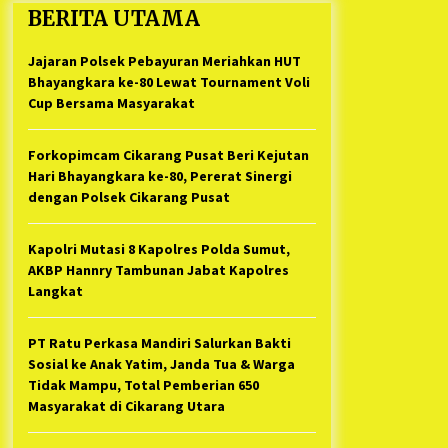
BERITA UTAMA
Support Camat Kedungwaringin
1 tahun ago
Memberikan Logistik Ke Posko
Jurpala Kosmi
Jajaran Polsek Pebayuran Meriahkan HUT
Jelang Ramadhan, Kecamatan
Cikarang Pusat Gelar STQ ke-VII
Bhayangkara ke-80 Lewat Tournament Voli
1 tahun ago
Cup Bersama Masyarakat
Forkopimcam Cikarang Pusat Beri Kejutan
Hari Bhayangkara ke-80, Pererat Sinergi
dengan Polsek Cikarang Pusat
Kapolri Mutasi 8 Kapolres Polda Sumut,
AKBP Hannry Tambunan Jabat Kapolres
Langkat
PT Ratu Perkasa Mandiri Salurkan Bakti
Sosial ke Anak Yatim, Janda Tua & Warga
Tidak Mampu, Total Pemberian 650
Masyarakat di Cikarang Utara