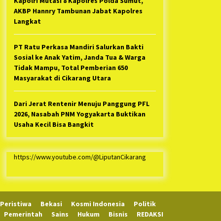
Kapolri Mutasi 8 Kapolres Polda Sumut,
AKBP Hannry Tambunan Jabat Kapolres
Langkat
PT Ratu Perkasa Mandiri Salurkan Bakti
Sosial ke Anak Yatim, Janda Tua & Warga
Tidak Mampu, Total Pemberian 650
Masyarakat di Cikarang Utara
Dari Jerat Rentenir Menuju Panggung PFL
2026, Nasabah PNM Yogyakarta Buktikan
Usaha Kecil Bisa Bangkit
https://www.youtube.com/@LiputanCikarang
Peristiwa
Bekasi
Kosmi Indonesia
Politik
Pemerintah
Sains
Hukum
Bisnis
REDAKSI