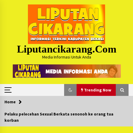
Skip
to
content
Liputancikarang.com
Media Informasi Untuk Anda
Trending Now
Home
Trending Now
Pelaku pelecehan Sexual Berkata senonoh ke orang tua
korban
Posko Mudik Kosmi Jurpala 2026 Hadirkan
Pelayanan Penuh bagi Pemudik : Sudah Tahun
Ke-4 Berjalan Sukses