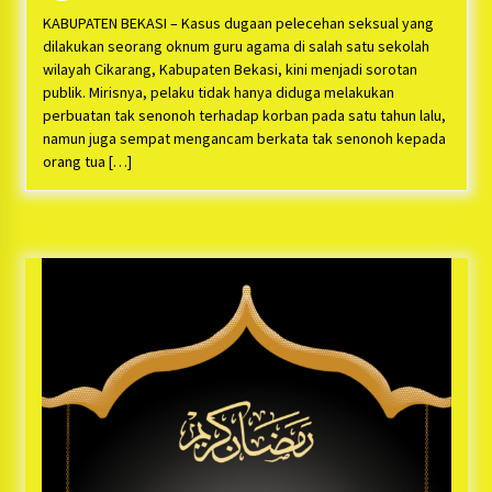
Bayu Nugraha, S.H, Ucapkan Terimakasih Atas
Support Camat Kedungwaringin Memberikan
KABUPATEN BEKASI – Kasus dugaan pelecehan seksual yang
Logistik Ke Posko Jurpala Kosmi
1 tahun ago
dilakukan seorang oknum guru agama di salah satu sekolah
wilayah Cikarang, Kabupaten Bekasi, kini menjadi sorotan
Ucapan Terimakasih Ketua Umum Jurpala
publik. Mirisnya, pelaku tidak hanya diduga melakukan
Indonesia dan KOSMI Indonesia Atas Respon
perbuatan tak senonoh terhadap korban pada satu tahun lalu,
Cepat Polres Metro Bekasi dan Polsek Cikarang
namun juga sempat mengancam berkata tak senonoh kepada
Timur yang Tangkap Oknum Ormas Terkait
1 tahun ago
orang tua […]
Pengusiran Pendirian Posko
Kodim 0509 Kabupaten Bekasi Terima 20
Perahu Bantuan Dari Panglima TNI
1 tahun ago
Jelang Ramadhan, Kecamatan Cikarang Pusat
Gelar STQ ke-VII
1 tahun ago