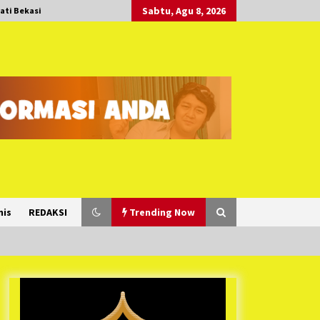
Sabtu, Agu 8, 2026
ati Bekasi
nis
REDAKSI
Trending Now
Duh Kacau Banget, Karena Kecewa
Tak Dapat Fasilitas yang Sesuai,
Para Peserta Retret Aparatur Desa