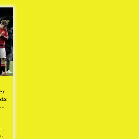
Mekaar
1 tahun ago
i
PNM Berangkatkan Ratusan Peserta
: Mudik Aman Sampai Tujuan BUMN
2025
1 tahun ago
Kodim 0509 Kabupaten Bekasi
Terima 20 Perahu Bantuan Dari
es
Panglima TNI
1 tahun ago
s
ko
er
sis
ih
i ,
a,