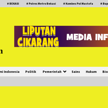
# BEKASI
# Polres Metro Bekasi
# Kombes Pol Mustofa
# Bup
m
mi Indonesia
Politik
Pemerintah
Sains
Hukum
Bis
PNM Hadir dalam Setiap Langkah
Dikha, Penari Aura Farming yang
Viral Ternyata Anak Nasabah PNM