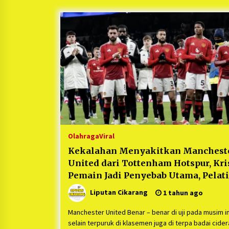
Berjalan Sukses
5 bulan ago
Kartini Penggerak Lingkungan dar
Sampah Bukit Berlian
1 tahun ago
Ucapan Terimakasih Ketua Umum
Jurpala Indonesia dan KOSMI
Indonesia Atas Respon Cepat Polr
Metro Bekasi dan Polsek Cikarang
1 tahun ago
Timur yang Tangkap Oknum Orma
Terkait Pengusiran Pendirian Pos
Olahraga
Viral
Kekalahan Menyakitkan Manchest
United dari Tottenham Hotspur, Kri
Pemain Jadi Penyebab Utama, Pelat
Terancam Dipecat
Liputan Cikarang
1 tahun ago
Manchester United Benar – benar di uji pada musim in
selain terpuruk di klasemen juga di terpa badai cider