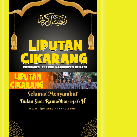
Kabupaten Bekasi Pulang duluan
1 tahun ago
Sebelum Waktunya
Ketua Umum Jurpala KOSMI
Indonesia Gilang Bayu Nugraha,
S.H, Ucapkan Terimakasih Atas
Support Camat Kedungwaringin
1 tahun ago
Memberikan Logistik Ke Posko
Jurpala Kosmi
Jelang Ramadhan, Kecamatan
Cikarang Pusat Gelar STQ ke-VII
1 tahun ago