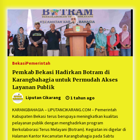
5 bulan ago
PNM Hadir dalam Setiap Langkah Dikha, Penari
Aura Farming yang Viral Ternyata Anak
Nasabah PNM Mekaar
1 tahun ago
Duh Kacau Banget, Karena Kecewa Tak Dapat
Fasilitas yang Sesuai, Para Peserta Retret
Aparatur Desa Kabupaten Bekasi Pulang duluan
Bekasi
Pemerintah
Sebelum Waktunya
1 tahun ago
Pemkab Bekasi Hadirkan Botram di
Karangbahagia untuk Permudah Akses
Kartini Penggerak Lingkungan dari Sampah
Bukit Berlian
Layanan Publik
1 tahun ago
Liputan Cikarang
1 tahun ago
PNM Berangkatkan Ratusan Peserta : Mudik
KARANGBAHAGIA – LIPUTANCIKARANG.COM – Pemerintah
Aman Sampai Tujuan BUMN 2025
Kabupaten Bekasi terus berupaya meningkatkan kualitas
1 tahun ago
pelayanan publik dengan menghadirkan program
Berkolaborasi Terus Melayani (Botram). Kegiatan ini digelar di
Halaman Kantor Kecamatan Karangbahagia pada Sabtu
Ketua Umum Jurpala KOSMI Indonesia Gilang