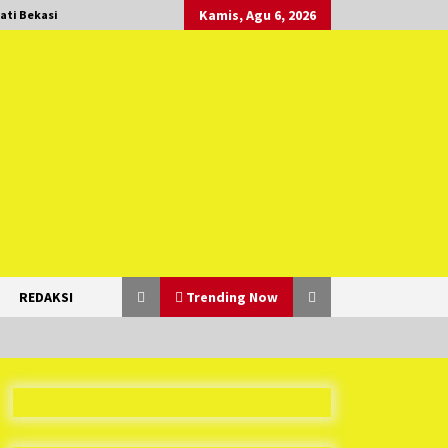
Kamis, Agu 6, 2026
ati Bekasi
REDAKSI
Trending Now
Duh Kacau Banget, Karena Kecewa
Tak Dapat Fasilitas yang Sesuai,
Para Peserta Retret Aparatur Desa