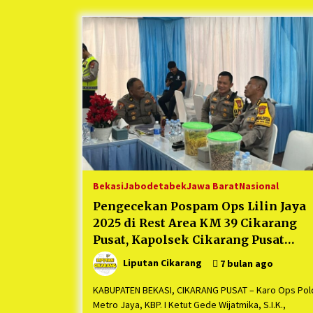
Berjalan Sukses
5 bulan ago
Kartini Penggerak Lingkungan dar
Sampah Bukit Berlian
1 tahun ago
Ucapan Terimakasih Ketua Umum
Jurpala Indonesia dan KOSMI
Indonesia Atas Respon Cepat Polr
Metro Bekasi dan Polsek Cikarang
1 tahun ago
Timur yang Tangkap Oknum Orma
Terkait Pengusiran Pendirian Pos
Bekasi
Jabodetabek
Jawa Barat
Nasional
Pengecekan Pospam Ops Lilin Jaya
2025 di Rest Area KM 39 Cikarang
Pusat, Kapolsek Cikarang Pusat
Pastikan : “Keamanan Liburan Aman
Liputan Cikarang
7 bulan ago
KABUPATEN BEKASI, CIKARANG PUSAT – Karo Ops Pol
Metro Jaya, KBP. I Ketut Gede Wijatmika, S.I.K.,