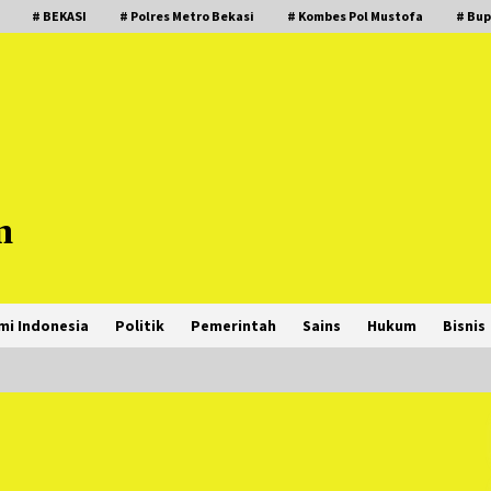
# BEKASI
# Polres Metro Bekasi
# Kombes Pol Mustofa
# Bup
m
mi Indonesia
Politik
Pemerintah
Sains
Hukum
Bisnis
PNM Hadir dalam Setiap Langkah
Dikha, Penari Aura Farming yang
Viral Ternyata Anak Nasabah PNM