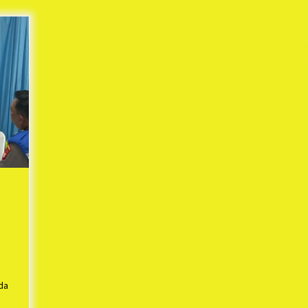
Mekaar
1 tahun ago
i
PNM Berangkatkan Ratusan Peserta
: Mudik Aman Sampai Tujuan BUMN
2025
1 tahun ago
Kodim 0509 Kabupaten Bekasi
Terima 20 Perahu Bantuan Dari
es
Panglima TNI
1 tahun ago
s
ko
!”
da