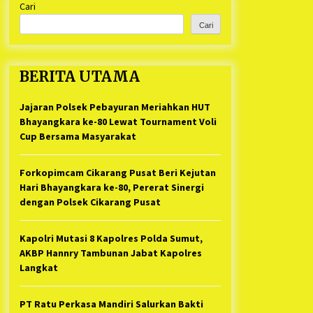
Cari
Kabupaten Bekasi Pulang duluan
1 tahun ago
Sebelum Waktunya
Cari
Ketua Umum Jurpala KOSMI
Indonesia Gilang Bayu Nugraha,
S.H, Ucapkan Terimakasih Atas
BERITA UTAMA
Support Camat Kedungwaringin
1 tahun ago
Memberikan Logistik Ke Posko
Jurpala Kosmi
Jajaran Polsek Pebayuran Meriahkan HUT
Jelang Ramadhan, Kecamatan
Cikarang Pusat Gelar STQ ke-VII
Bhayangkara ke-80 Lewat Tournament Voli
1 tahun ago
Cup Bersama Masyarakat
Forkopimcam Cikarang Pusat Beri Kejutan
Hari Bhayangkara ke-80, Pererat Sinergi
dengan Polsek Cikarang Pusat
Kapolri Mutasi 8 Kapolres Polda Sumut,
AKBP Hannry Tambunan Jabat Kapolres
Langkat
PT Ratu Perkasa Mandiri Salurkan Bakti